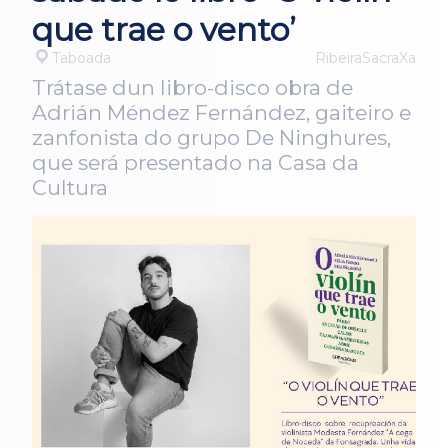
que trae o vento’
Taboada
RibeiraSacraXa
Trátase dun libro-disco obra de
Adrián Méndez Fernández, gaiteiro e
zanfonista do grupo De Ninghures,
que será presentado na Casa da
Cultura