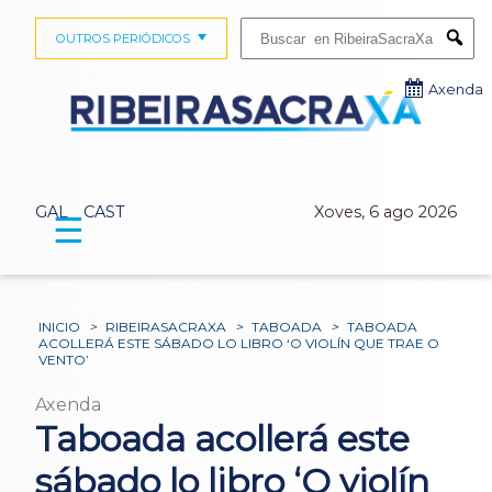
Buscar:
OUTROS PERIÓDICOS
Submi
Axenda
GAL
CAST
Xoves, 6 ago 2026
☰
INICIO
>
RIBEIRASACRAXA
>
TABOADA
>
TABOADA
ACOLLERÁ ESTE SÁBADO LO LIBRO ‘O VIOLÍN QUE TRAE O
VENTO’
Axenda
Taboada acollerá este
sábado lo libro ‘O violín