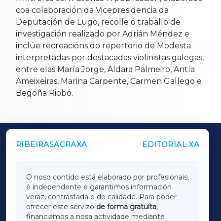
coa colaboración da Vicepresidencia da
Deputación de Lugo, recolle o traballo de
investigación realizado por Adrián Méndez e
inclúe recreacións do repertorio de Modesta
interpretadas por destacadas violinistas galegas,
entre elas María Jorge, Aldara Palmeiro, Antía
Ameixeiras, Marina Carpente, Carmen Gallego e
Begoña Riobó.
RIBEIRASACRAXA
EDITORIAL XA
OUTROS PERIÓDICOS
GALICIAXA
O noso contido está elaborado por profesionais,
é independente e garantimos información
LUGOXA
veraz, contrastada e de calidade. Para poder
ofrecer este servizo
de forma gratuíta
,
financiamos a nosa actividade mediante
TERRACHAXA