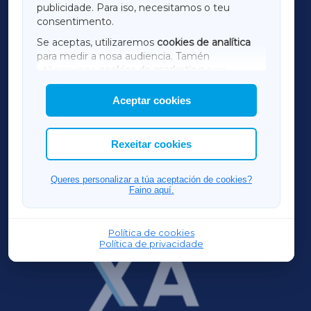
publicidade. Para iso, necesitamos o teu
consentimento.
SARRIAXA
Se aceptas, utilizaremos
cookies de analítica
para medir a nosa audiencia. Tamén
AMARIÑAXA
utilizaremos
cookies de marketing
para
mostrar publicidade de terceiros.
Aceptar cookies
RIBEIRASACRAXA
Así mesmo, podes personalizar a elección das
cookies que desexas permitir.
ACORUÑAXA
Rexeitar cookies
FERROLXA
Queres personalizar a túa aceptación de cookies?
Faino aquí.
OURENSEXA
Política de cookies
Política de privacidade