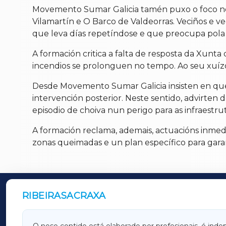
Movemento Sumar Galicia tamén puxo o foco nos
Vilamartín e O Barco de Valdeorras. Veciños e v
que leva días repetíndose e que preocupa pola s
A formación critica a falta de resposta da Xunta
incendios se prolonguen no tempo. Ao seu xuízo
Desde Movemento Sumar Galicia insisten en que 
intervención posterior. Neste sentido, advirten
episodio de choiva nun perigo para as infraestr
A formación reclama, ademais, actuacións inmedi
zonas queimadas e un plan específico para garant
RIBEIRASACRAXA
OUTROS PERIÓDICOS
GALICIAXA
LUGOX
O noso contido está elaborado por profesionais, é inde