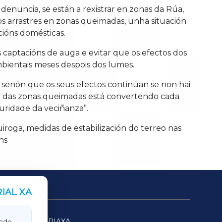
uncia, se están a rexistrar en zonas da Rúa,
os arrastres en zonas queimadas, unha situación
cións domésticas.
s captacións de auga e evitar que os efectos dos
mbientais meses despois dos lumes.
 senón que os seus efectos continúan se non hai
ión das zonas queimadas está convertendo cada
guridade da veciñanza”.
iroga, medidas de estabilización do terreo nas
ns
IAL XA
SARRIAXA
ade.