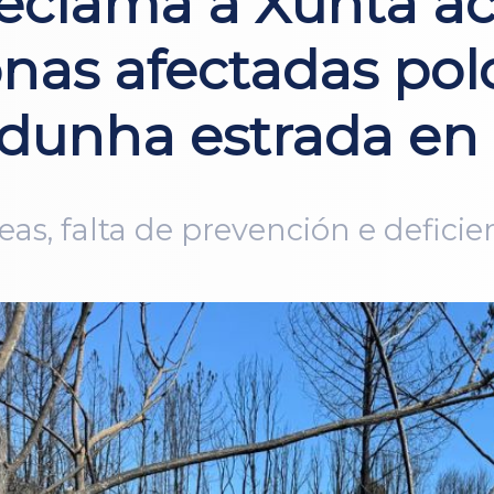
reclama á Xunta a
nas afectadas polo
dunha estrada en
s, falta de prevención e deficie