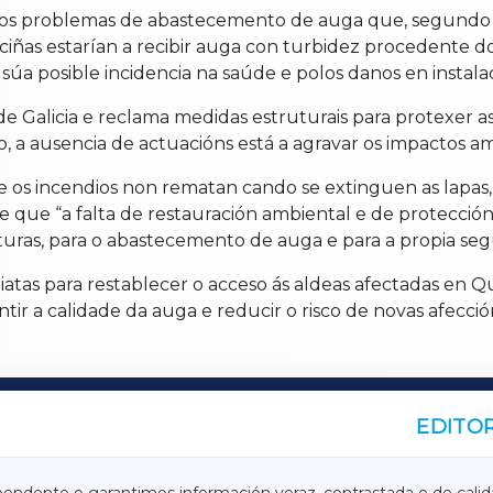
 problemas de abastecemento de auga que, segundo den
eciñas estarían a recibir auga con turbidez procedente d
úa posible incidencia na saúde e polos danos en instala
 de Galicia e reclama medidas estruturais para protexer a
, a ausencia de actuacións está a agravar os impactos a
os incendios non rematan cando se extinguen as lapas,
 de que “a falta de restauración ambiental e de protecc
uturas, para o abastecemento de auga e para a propia se
atas para restablecer o acceso ás aldeas afectadas en Qu
ir a calidade da auga e reducir o risco de novas afecció
EDITOR
A
TERRACHAXA
pendente e garantimos información veraz, contrastada e de calid