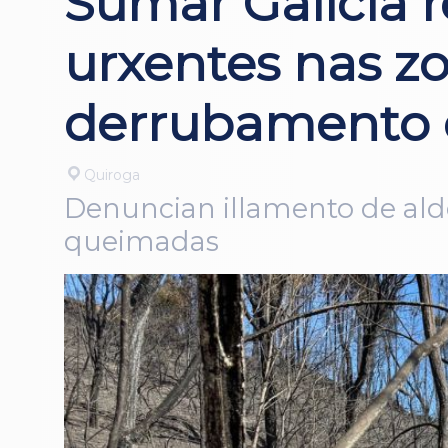
Sumar Galicia 
urxentes nas zo
derrubamento 
Quiroga
Denuncian illamento de aldea
queimadas