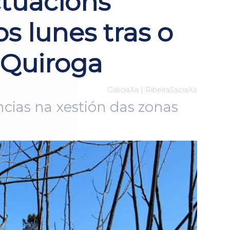
ctuacións
s lunes tras o
 Quiroga
GaliciaXa | RibeiraSacraXa
ncias na xestión das zonas