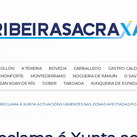
ROLLÓN
A TEIXEIRA
BÓVEDA
CARBALLEDO
CASTRO CALD
MONFORTE
MONTEDERRAMO
NOGUEIRA DE RAMUÍN
O SAV
SAN XOAN DE RÍO
SOBER
TABOADA
XUNQUEIRA DE ESPA
 RECLAMA Á XUNTA ACTUACIÓNS URXENTES NAS ZONAS AFECTADAS P