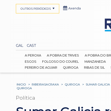
Axenda
OUTROS PERIÓDICOS
GAL
CAST
A PEROXA
A POBRA DE TRIVES
A POBRA DO B
ESGOS
FOLGOSO DO COUREL
MANZANEDA
PEREIRO DE AGUIAR
QUIROGA
RIBAS DE SIL
INICIO
>
RIBEIRASACRAXA
>
QUIROGA
>
SUMAR GALICIA
QUIROGA
Política