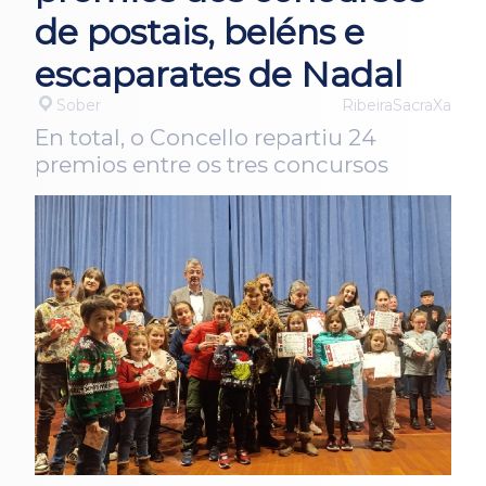
de postais, beléns e
escaparates de Nadal
Sober
RibeiraSacraXa
En total, o Concello repartiu 24
premios entre os tres concursos