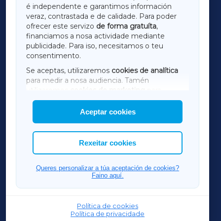
é independente e garantimos información
LUGOXA
veraz, contrastada e de calidade. Para poder
ofrecer este servizo
de forma gratuíta
,
financiamos a nosa actividade mediante
TERRACHAXA
publicidade. Para iso, necesitamos o teu
consentimento.
SARRIAXA
Se aceptas, utilizaremos
cookies de analítica
para medir a nosa audiencia. Tamén
AMARIÑAXA
utilizaremos
cookies de marketing
para
mostrar publicidade de terceiros.
Aceptar cookies
RIBEIRASACRAXA
Así mesmo, podes personalizar a elección das
cookies que desexas permitir.
ACORUÑAXA
Rexeitar cookies
FERROLXA
Queres personalizar a túa aceptación de cookies?
Faino aquí.
OURENSEXA
Política de cookies
Política de privacidade