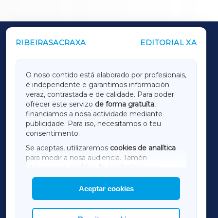
RIBEIRASACRAXA
EDITORIAL XA
OUTROS PERIÓDICOS
GALICIAXA
O noso contido está elaborado por profesionais,
é independente e garantimos información
LUGOXA
veraz, contrastada e de calidade. Para poder
ofrecer este servizo
de forma gratuíta
,
financiamos a nosa actividade mediante
TERRACHAXA
publicidade. Para iso, necesitamos o teu
consentimento.
SARRIAXA
Se aceptas, utilizaremos
cookies de analítica
para medir a nosa audiencia. Tamén
AMARIÑAXA
utilizaremos
cookies de marketing
para
mostrar publicidade de terceiros.
Aceptar cookies
RIBEIRASACRAXA
Así mesmo, podes personalizar a elección das
cookies que desexas permitir.
ACORUÑAXA