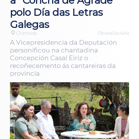
a “Concha de Agrade”
polo Día das Letras
Galegas
Chantada
RibeiraSacraXa
A Vicepresidencia da Deputación
personificou na chantadina
Concepción Casal Eiriz o
recoñecemento ás cantareiras da
provincia