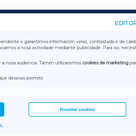
EDITOR
A
TERRACHAXA
pendente e garantimos información veraz, contrastada e de calid
anciamos a nosa actividade mediante publicidade. Para iso, neces
ASACRAXA
ACORUÑAXA
 a nosa audiencia. Tamén utilizaremos
cookies de marketing
par
que desexas permitir.
ACEBOOK
CONTACTO
NSTAGRAM
EMEROTECA
Rexeitar cookies
í.