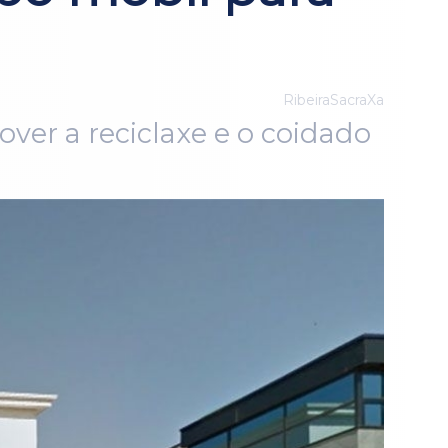
RibeiraSacraXa
mover a reciclaxe e o coidado