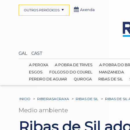
Axenda
OUTROS PERIÓDICOS
GAL
CAST
A PEROXA
A POBRA DE TRIVES
A POBRA DO B
ESGOS
FOLGOSO DO COUREL
MANZANEDA
PEREIRO DE AGUIAR
QUIROGA
RIBAS DE SIL
INICIO
>
RIBEIRASACRAXA
>
RIBAS DE SIL
>
RIBAS DE SI
Medio ambiente
Ribas de Sil ad