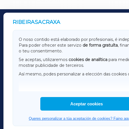
RIBEIRASACRAXA
OUTROS PERIÓDICOS
GALICIAXA
LUGOX
O noso contido está elaborado por profesionais, é inde
Para poder ofrecer este servizo
de forma gratuíta
, fin
AMARIÑAXA
RIBEIR
o teu consentimento.
OURENSEXA
Se aceptas, utilizaremos
cookies de analítica
para medir
mostrar publicidade de terceiros.
Así mesmo, podes personalizar a elección das cookies 
F
I
H
Aceptar cookies
Queres personalizar a túa aceptación de cookies? Faino aqu