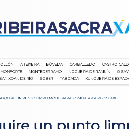
ROLLÓN
A TEIXEIRA
BÓVEDA
CARBALLEDO
CASTRO CALD
MONFORTE
MONTEDERRAMO
NOGUEIRA DE RAMUÍN
O SAV
SAN XOAN DE RÍO
SOBER
TABOADA
XUNQUEIRA DE ESPA
L ADQUIRE UN PUNTO LIMPO MÓBIL PARA FOMENTAR A RECICLAXE
quire un punto li