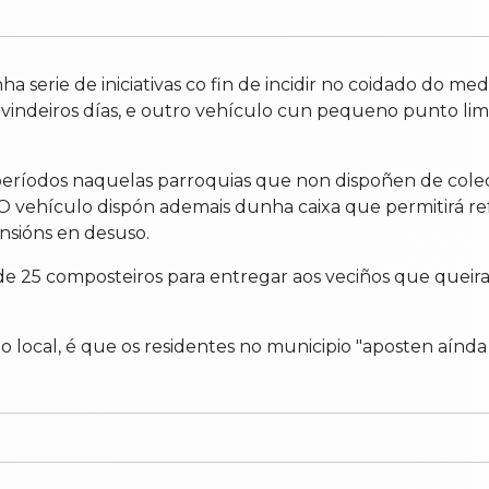
a serie de iniciativas co fin de incidir no coidado do me
s vindeiros días, e outro vehículo cun pequeno punto li
períodos naquelas parroquias que non dispoñen de colect
 O vehículo dispón ademais dunha caixa que permitirá ref
nsións en desuso.
e 25 composteiros para entregar aos veciños que queiran
local, é que os residentes no municipio "aposten aínda m