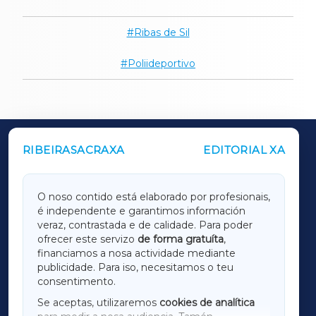
Ribas de Sil
Poliideportivo
RIBEIRASACRAXA
EDITORIAL XA
OUTROS PERIÓDICOS
GALICIAXA
O noso contido está elaborado por profesionais,
é independente e garantimos información
LUGOXA
veraz, contrastada e de calidade. Para poder
ofrecer este servizo
de forma gratuíta
,
financiamos a nosa actividade mediante
TERRACHAXA
publicidade. Para iso, necesitamos o teu
consentimento.
SARRIAXA
Se aceptas, utilizaremos
cookies de analítica