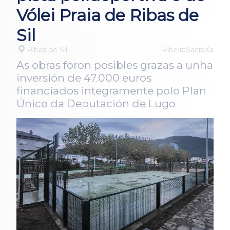
Vólei Praia de Ribas de
Sil
Ribas de Sil
RibeiraSacraXa
As obras foron posibles grazas a unha
inversión de 47.000 euros
financiados integramente polo Plan
Único da Deputación de Lugo