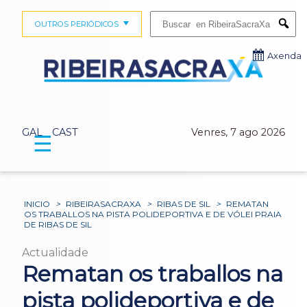
Buscar:
OUTROS PERIÓDICOS
Submi
Axenda
GAL
CAST
Venres, 7 ago 2026
☰
INICIO
>
RIBEIRASACRAXA
>
RIBAS DE SIL
>
REMATAN
OS TRABALLOS NA PISTA POLIDEPORTIVA E DE VÓLEI PRAIA
DE RIBAS DE SIL
Actualidade
Rematan os traballos na
pista polideportiva e de