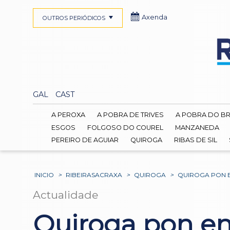
Axenda
OUTROS PERIÓDICOS
GAL
CAST
A PEROXA
A POBRA DE TRIVES
A POBRA DO B
ESGOS
FOLGOSO DO COUREL
MANZANEDA
PEREIRO DE AGUIAR
QUIROGA
RIBAS DE SIL
INICIO
>
RIBEIRASACRAXA
>
QUIROGA
>
QUIROGA PON 
Actualidade
Quiroga pon en