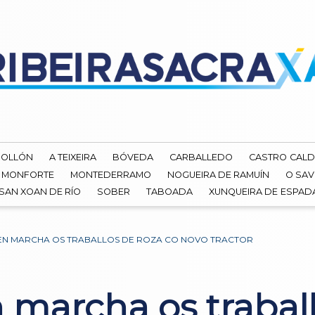
ROLLÓN
A TEIXEIRA
BÓVEDA
CARBALLEDO
CASTRO CALD
MONFORTE
MONTEDERRAMO
NOGUEIRA DE RAMUÍN
O SAV
SAN XOAN DE RÍO
SOBER
TABOADA
XUNQUEIRA DE ESPA
EN MARCHA OS TRABALLOS DE ROZA CO NOVO TRACTOR
 marcha os traball