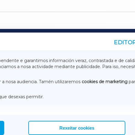
EDITOR
A
TERRACHAXA
pendente e garantimos información veraz, contrastada e de calid
anciamos a nosa actividade mediante publicidade. Para iso, neces
ASACRAXA
ACORUÑAXA
 a nosa audiencia. Tamén utilizaremos
cookies de marketing
par
que desexas permitir.
ACEBOOK
CONTACTO
NSTAGRAM
EMEROTECA
Rexeitar cookies