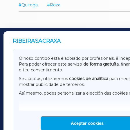
Quiroga
Roza
RIBEIRASACRAXA
OUTROS PERIÓDICOS
GALICIAXA
LUGOX
O noso contido está elaborado por profesionais, é inde
Para poder ofrecer este servizo
de forma gratuíta
, fin
AMARIÑAXA
RIBEIR
o teu consentimento.
OURENSEXA
Se aceptas, utilizaremos
cookies de analítica
para medir
mostrar publicidade de terceiros.
Así mesmo, podes personalizar a elección das cookies 
F
I
H
Aceptar cookies