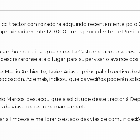
 co tractor con rozadoira adquirido recentemente polo 
e aproximadamente 120.000 euros procedente de Presiden
 no camiño municipal que conecta Castromouco co acceso
desprazáronse ata o lugar para supervisar o avance dos t
Medio Ambiente, Javier Arias, o principal obxectivo dest
e poboación. Ademais, indicou que os veciños poderán soli
nio Marcos, destacou que a solicitude deste tractor á D
os de vías que require mantemento.
zar a limpeza e mellorar o estado das vías de comunicac