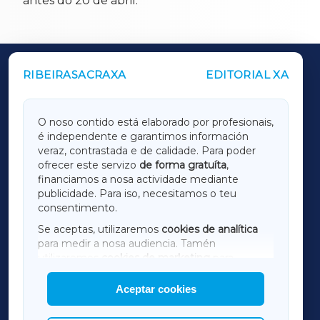
antes do 20 de abril.
RIBEIRASACRAXA
EDITORIAL XA
OUTROS PERIÓDICOS
GALICIAXA
O noso contido está elaborado por profesionais,
é independente e garantimos información
LUGOXA
veraz, contrastada e de calidade. Para poder
ofrecer este servizo
de forma gratuíta
,
financiamos a nosa actividade mediante
TERRACHAXA
publicidade. Para iso, necesitamos o teu
consentimento.
SARRIAXA
Se aceptas, utilizaremos
cookies de analítica
para medir a nosa audiencia. Tamén
AMARIÑAXA
utilizaremos
cookies de marketing
para
mostrar publicidade de terceiros.
Aceptar cookies
RIBEIRASACRAXA
Así mesmo, podes personalizar a elección das
cookies que desexas permitir.