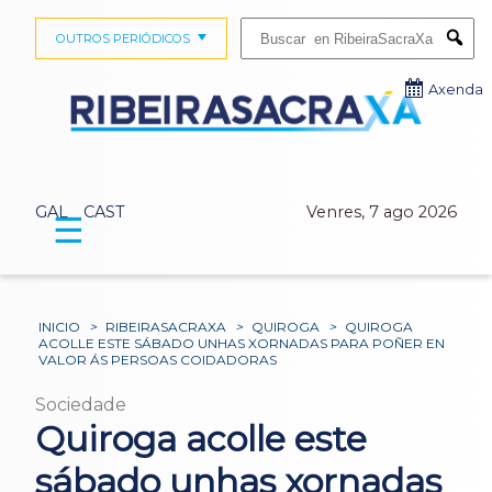
Buscar:
OUTROS PERIÓDICOS
Submi
Axenda
GAL
CAST
Venres, 7 ago 2026
☰
INICIO
>
RIBEIRASACRAXA
>
QUIROGA
>
QUIROGA
ACOLLE ESTE SÁBADO UNHAS XORNADAS PARA POÑER EN
VALOR ÁS PERSOAS COIDADORAS
Sociedade
Quiroga acolle este
sábado unhas xornadas