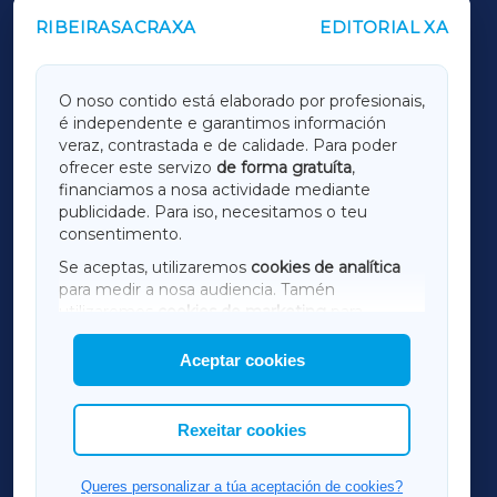
RIBEIRASACRAXA
EDITORIAL XA
OUTROS PERIÓDICOS
GALICIAXA
O noso contido está elaborado por profesionais,
é independente e garantimos información
LUGOXA
veraz, contrastada e de calidade. Para poder
ofrecer este servizo
de forma gratuíta
,
financiamos a nosa actividade mediante
TERRACHAXA
publicidade. Para iso, necesitamos o teu
consentimento.
SARRIAXA
Se aceptas, utilizaremos
cookies de analítica
para medir a nosa audiencia. Tamén
AMARIÑAXA
utilizaremos
cookies de marketing
para
mostrar publicidade de terceiros.
Aceptar cookies
RIBEIRASACRAXA
Así mesmo, podes personalizar a elección das
cookies que desexas permitir.
ACORUÑAXA
Rexeitar cookies
FERROLXA
Queres personalizar a túa aceptación de cookies?