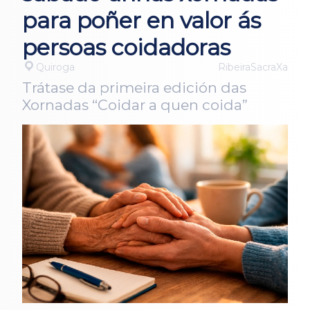
para poñer en valor ás
persoas coidadoras
Quiroga
RibeiraSacraXa
Trátase da primeira edición das
Xornadas “Coidar a quen coida”