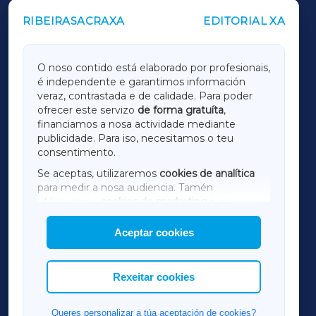
RIBEIRASACRAXA
EDITORIAL XA
OUTROS PERIÓDICOS
GALICIAXA
O noso contido está elaborado por profesionais,
é independente e garantimos información
LUGOXA
veraz, contrastada e de calidade. Para poder
ofrecer este servizo
de forma gratuíta
,
financiamos a nosa actividade mediante
TERRACHAXA
publicidade. Para iso, necesitamos o teu
consentimento.
SARRIAXA
Se aceptas, utilizaremos
cookies de analítica
para medir a nosa audiencia. Tamén
AMARIÑAXA
utilizaremos
cookies de marketing
para
mostrar publicidade de terceiros.
Aceptar cookies
RIBEIRASACRAXA
Así mesmo, podes personalizar a elección das
cookies que desexas permitir.
ACORUÑAXA
Rexeitar cookies
FERROLXA
Queres personalizar a túa aceptación de cookies?