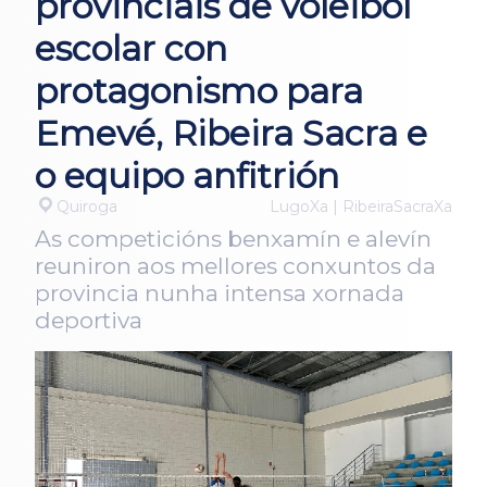
provinciais de voleibol
escolar con
protagonismo para
Emevé, Ribeira Sacra e
o equipo anfitrión
Quiroga
LugoXa | RibeiraSacraXa
As competicións benxamín e alevín
reuniron aos mellores conxuntos da
provincia nunha intensa xornada
deportiva