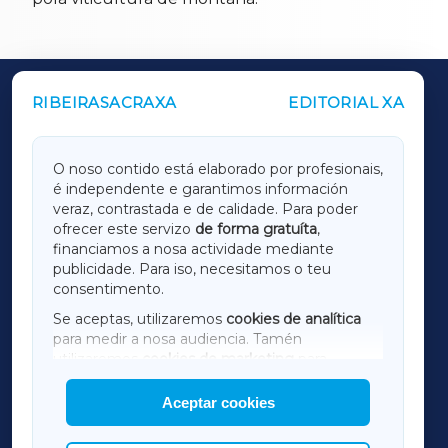
RIBEIRASACRAXA
EDITORIAL XA
OUTROS PERIÓDICOS
GALICIAXA
O noso contido está elaborado por profesionais,
é independente e garantimos información
LUGOXA
veraz, contrastada e de calidade. Para poder
ofrecer este servizo
de forma gratuíta
,
financiamos a nosa actividade mediante
TERRACHAXA
publicidade. Para iso, necesitamos o teu
consentimento.
SARRIAXA
Se aceptas, utilizaremos
cookies de analítica
para medir a nosa audiencia. Tamén
AMARIÑAXA
utilizaremos
cookies de marketing
para
mostrar publicidade de terceiros.
Aceptar cookies
RIBEIRASACRAXA
Así mesmo, podes personalizar a elección das
cookies que desexas permitir.