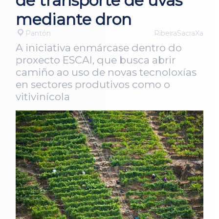
de transporte de uvas
mediante dron
Pantón
RibeiraSacraXa
A iniciativa enmárcase dentro do
proxecto ESCAI, que busca abrir
camiño ao uso de novas tecnoloxías
en sectores produtivos como o
vitivinícola