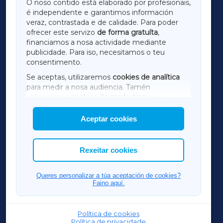
O noso contido está elaborado por profesionais,
é independente e garantimos información
LUGOXA
veraz, contrastada e de calidade. Para poder
ofrecer este servizo
de forma gratuíta
,
financiamos a nosa actividade mediante
TERRACHAXA
publicidade. Para iso, necesitamos o teu
consentimento.
SARRIAXA
Se aceptas, utilizaremos
cookies de analítica
para medir a nosa audiencia. Tamén
AMARIÑAXA
utilizaremos
cookies de marketing
para
mostrar publicidade de terceiros.
Aceptar cookies
RIBEIRASACRAXA
Así mesmo, podes personalizar a elección das
cookies que desexas permitir.
ACORUÑAXA
Rexeitar cookies
FERROLXA
Queres personalizar a túa aceptación de cookies?
Faino aquí.
OURENSEXA
Política de cookies
Política de privacidade