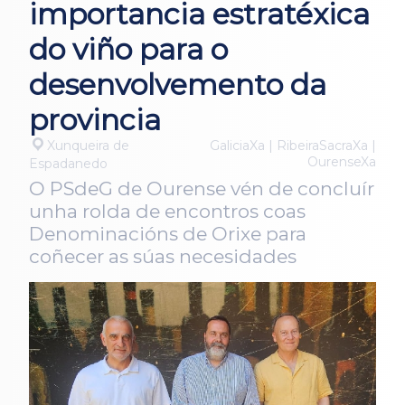
importancia estratéxica
do viño para o
desenvolvemento da
provincia
Xunqueira de
GaliciaXa | RibeiraSacraXa |
OurenseXa
Espadanedo
O PSdeG de Ourense vén de concluír
unha rolda de encontros coas
Denominacións de Orixe para
coñecer as súas necesidades