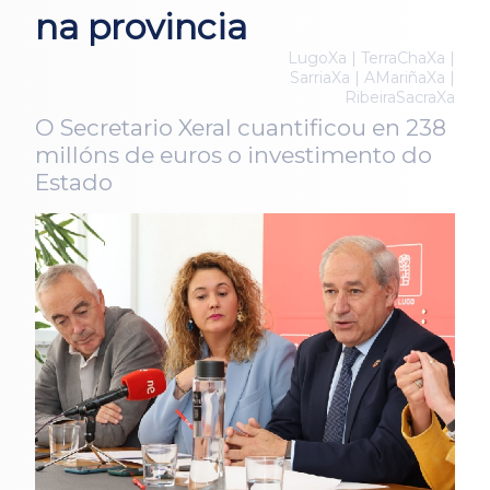
na provincia
LugoXa | TerraChaXa |
SarriaXa | AMariñaXa |
RibeiraSacraXa
O Secretario Xeral cuantificou en 238
millóns de euros o investimento do
Estado