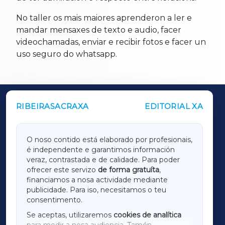
No taller os mais maiores aprenderon a ler e
mandar mensaxes de texto e audio, facer
videochamadas, enviar e recibir fotos e facer un
uso seguro do whatsapp.
RIBEIRASACRAXA
EDITORIAL XA
OUTROS PERIÓDICOS
GALICIAXA
O noso contido está elaborado por profesionais,
é independente e garantimos información
LUGOXA
veraz, contrastada e de calidade. Para poder
ofrecer este servizo
de forma gratuíta
,
financiamos a nosa actividade mediante
TERRACHAXA
publicidade. Para iso, necesitamos o teu
consentimento.
SARRIAXA
Se aceptas, utilizaremos
cookies de analítica
para medir a nosa audiencia. Tamén