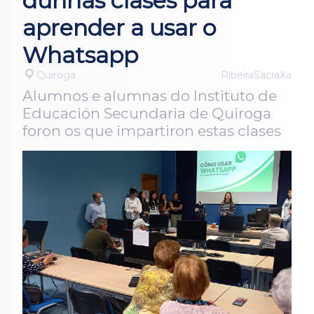
dunhas clases para
aprender a usar o
Whatsapp
Quiroga
RibeiraSacraXa
Alumnos e alumnas do Instituto de
Educación Secundaria de Quiroga
foron os que impartiron estas clases