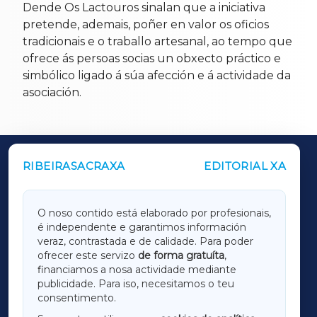
Dende Os Lactouros sinalan que a iniciativa
pretende, ademais, poñer en valor os oficios
tradicionais e o traballo artesanal, ao tempo que
ofrece ás persoas socias un obxecto práctico e
simbólico ligado á súa afección e á actividade da
asociación.
RIBEIRASACRAXA
EDITORIAL XA
OUTROS PERIÓDICOS
GALICIAXA
O noso contido está elaborado por profesionais,
é independente e garantimos información
LUGOXA
veraz, contrastada e de calidade. Para poder
ofrecer este servizo
de forma gratuíta
,
financiamos a nosa actividade mediante
TERRACHAXA
publicidade. Para iso, necesitamos o teu
consentimento.
SARRIAXA