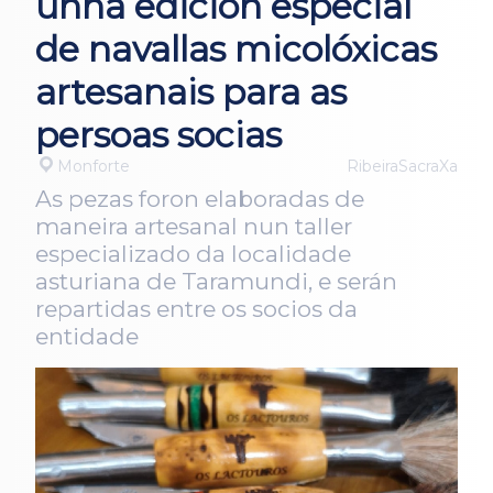
unha edición especial
de navallas micolóxicas
artesanais para as
persoas socias
Monforte
RibeiraSacraXa
As pezas foron elaboradas de
maneira artesanal nun taller
especializado da localidade
asturiana de Taramundi, e serán
repartidas entre os socios da
entidade