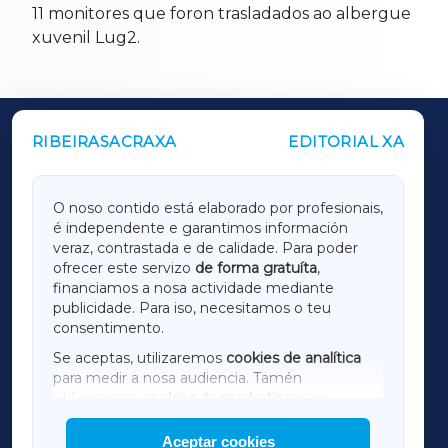
11 monitores que foron trasladados ao albergue
xuvenil Lug2.
RIBEIRASACRAXA
EDITORIAL XA
OUTROS PERIÓDICOS
GALICIAXA
O noso contido está elaborado por profesionais,
é independente e garantimos información
LUGOXA
veraz, contrastada e de calidade. Para poder
ofrecer este servizo
de forma gratuíta
,
financiamos a nosa actividade mediante
TERRACHAXA
publicidade. Para iso, necesitamos o teu
consentimento.
SARRIAXA
Se aceptas, utilizaremos
cookies de analítica
para medir a nosa audiencia. Tamén
AMARIÑAXA
utilizaremos
cookies de marketing
para
mostrar publicidade de terceiros.
Aceptar cookies
RIBEIRASACRAXA
Así mesmo, podes personalizar a elección das