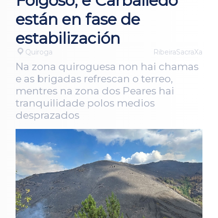
Folgoso, e Carballedo
están en fase de
estabilización
Quiroga
RibeiraSacraXa
Na zona quiroguesa non hai chamas
e as brigadas refrescan o terreo,
mentres na zona dos Peares hai
tranquilidade polos medios
desprazados