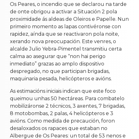
Os Peares, o incendio que se declarou na tarde
de onte obrigou a activar a Situación 2 pola
proximidade ás aldeas de Oleiros e Papelle. Nun
primeiro momento as lapas contivéronse con
rapidez, aínda que se reactivaron pola noite,
xerando nova preocupación. Este venres, o
alcalde Julio Yebra-Pimentel transmitiu certa
calma ao asegurar que “non hai perigo
inmediato” grazas ao amplo dispositivo
despregado, no que participan brigadas,
maquinaria pesada, helicópteros e avións.
As estimacións iniciais indican que este foco
queimou unhas 50 hectáreas. Para combatelo
mobilizáronse 2 técnicos, 3 axentes, 7 brigadas,
8 motobombas, 2 palas, 4 helicópteros e 3
avións. Como medida de precaución, foron
desaloxados os rapaces que estaban no
Albergue de Os Peares: un total de 53 nenos e