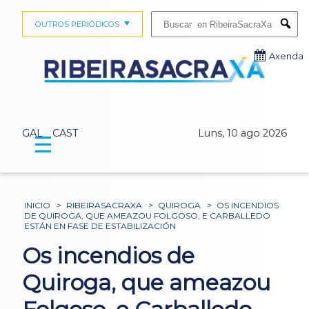
Buscar:
OUTROS PERIÓDICOS
Submi
Axenda
GAL
CAST
Luns, 10 ago 2026
☰
INICIO
>
RIBEIRASACRAXA
>
QUIROGA
>
OS INCENDIOS
DE QUIROGA, QUE AMEAZOU FOLGOSO, E CARBALLEDO
ESTÁN EN FASE DE ESTABILIZACIÓN
Os incendios de
Quiroga, que ameazou