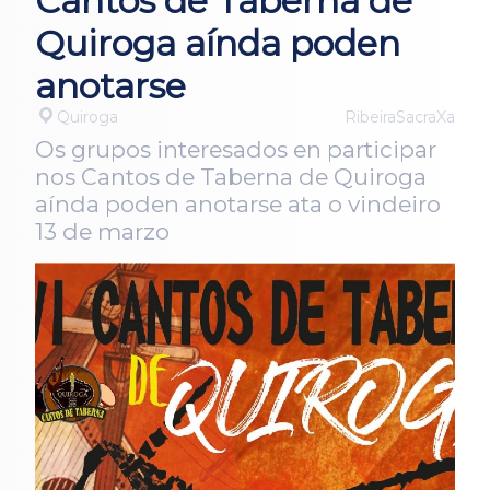
Cantos de Taberna de
Quiroga aínda poden
anotarse
Quiroga
RibeiraSacraXa
Os grupos interesados en participar
nos Cantos de Taberna de Quiroga
aínda poden anotarse ata o vindeiro
13 de marzo