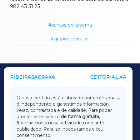
982 43 51 25.
cantos-de-taberna
grupos-musicais
RIBEIRASACRAXA
EDITORIAL XA
OUTROS PERIÓDICOS
GALICIAXA
O noso contido está elaborado por profesionais,
é independente e garantimos información
LUGOXA
veraz, contrastada e de calidade. Para poder
ofrecer este servizo
de forma gratuíta
,
financiamos a nosa actividade mediante
TERRACHAXA
publicidade. Para iso, necesitamos o teu
consentimento.