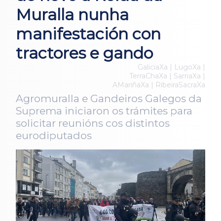
Muralla nunha
manifestación con
tractores e gando
GaliciaXa | LugoXa |
TerraChaXa | SarriaXa |
AMariñaXa | RibeiraSacraXa
Agromuralla e Gandeiros Galegos da
Suprema iniciaron os trámites para
solicitar reunións cos distintos
eurodiputados