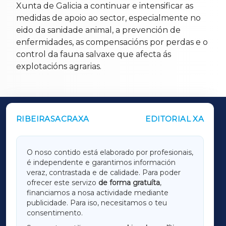
Xunta de Galicia a continuar e intensificar as
medidas de apoio ao sector, especialmente no
eido da sanidade animal, a prevención de
enfermidades, as compensacións por perdas e o
control da fauna salvaxe que afecta ás
explotacións agrarias.
RIBEIRASACRAXA
EDITORIAL XA
OUTROS PERIÓDICOS
GALICIAXA
O noso contido está elaborado por profesionais,
é independente e garantimos información
LUGOXA
veraz, contrastada e de calidade. Para poder
ofrecer este servizo
de forma gratuíta
,
financiamos a nosa actividade mediante
TERRACHAXA
publicidade. Para iso, necesitamos o teu
consentimento.
SARRIAXA