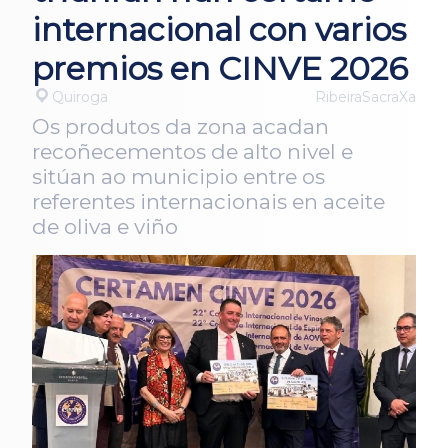
internacional con varios
premios en CINVE 2026
Quiroga
RibeiraSacraXa
Os produtos da zona acadan
recoñecementos de alto nivel e
sitúan ao municipio entre os
referentes internacionais en aceite
de oliva e viño