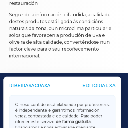
restauración.
Segundo a información difundida, a calidade
destes produtos está ligada ás condicións
naturais da zona, cun microclima particular e
solos que favorecen a produción de uva e
oliveira de alta calidade, converténdose nun
factor clave para o seu recoñecemento
internacional.
RIBEIRASACRAXA
EDITORIAL XA
OUTROS PERIÓDICOS
GALICIAXA
O noso contido está elaborado por profesionais,
é independente e garantimos información
LUGOXA
veraz, contrastada e de calidade. Para poder
ofrecer este servizo
de forma gratuíta
,
financiamos a nosa actividade mediante