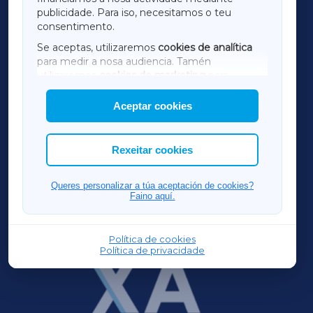
TERRACHAXA
publicidade. Para iso, necesitamos o teu
consentimento.
SARRIAXA
Se aceptas, utilizaremos
cookies de analítica
para medir a nosa audiencia. Tamén
AMARIÑAXA
utilizaremos
cookies de marketing
para
mostrar publicidade de terceiros.
Aceptar cookies
RIBEIRASACRAXA
Así mesmo, podes personalizar a elección das
cookies que desexas permitir.
ACORUÑAXA
Rexeitar cookies
FERROLXA
Queres personalizar a túa aceptación de cookies?
Faino aquí.
OURENSEXA
Política de cookies
Política de privacidade