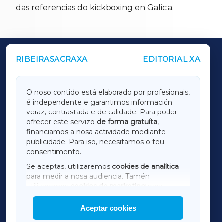
das referencias do kickboxing en Galicia.
RIBEIRASACRAXA
EDITORIAL XA
OUTROS PERIÓDICOS
GALICIAXA
O noso contido está elaborado por profesionais,
é independente e garantimos información
LUGOXA
veraz, contrastada e de calidade. Para poder
ofrecer este servizo
de forma gratuíta
,
financiamos a nosa actividade mediante
TERRACHAXA
publicidade. Para iso, necesitamos o teu
consentimento.
SARRIAXA
Se aceptas, utilizaremos
cookies de analítica
para medir a nosa audiencia. Tamén
AMARIÑAXA
utilizaremos
cookies de marketing
para
mostrar publicidade de terceiros.
Aceptar cookies
RIBEIRASACRAXA
Así mesmo, podes personalizar a elección das
cookies que desexas permitir.