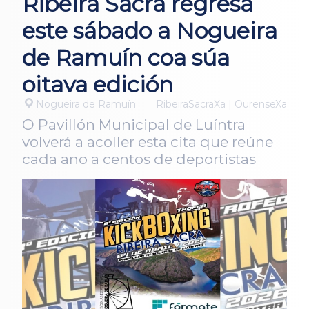
Ribeira Sacra regresa
este sábado a Nogueira
de Ramuín coa súa
oitava edición
Nogueira de Ramuín
RibeiraSacraXa | OurenseXa
O Pavillón Municipal de Luíntra
volverá a acoller esta cita que reúne
cada ano a centos de deportistas