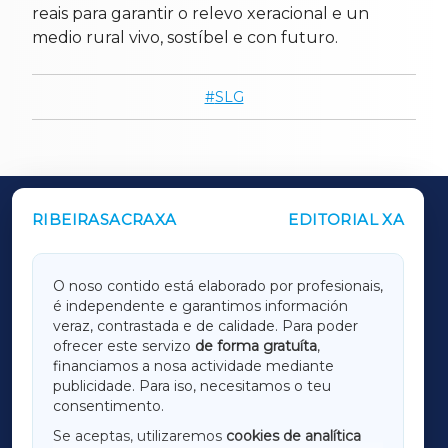
reais para garantir o relevo xeracional e un
medio rural vivo, sostíbel e con futuro.
SLG
RIBEIRASACRAXA
EDITORIAL XA
OUTROS PERIÓDICOS
GALICIAXA
O noso contido está elaborado por profesionais,
é independente e garantimos información
LUGOXA
veraz, contrastada e de calidade. Para poder
ofrecer este servizo
de forma gratuíta
,
financiamos a nosa actividade mediante
TERRACHAXA
publicidade. Para iso, necesitamos o teu
consentimento.
SARRIAXA
Se aceptas, utilizaremos
cookies de analítica