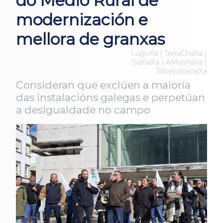
do Medio Rural de
modernización e
mellora de granxas
LugoXa | TerraChaXa |
SarriaXa | AMariñaXa |
RibeiraSacraXa
Consideran que exclúen a maioría
das instalacións galegas e perpetúan
a desigualdade no campo