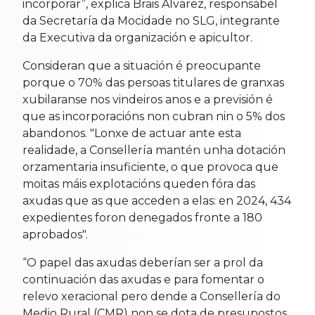
incorporar”, explica Brais Álvarez, responsábel
da Secretaría da Mocidade no SLG, integrante
da Executiva da organización e apicultor.
Consideran que a situación é preocupante
porque o 70% das persoas titulares de granxas
xubilaranse nos vindeiros anos e a previsión é
que as incorporacións non cubran nin o 5% dos
abandonos. "Lonxe de actuar ante esta
realidade, a Consellería mantén unha dotación
orzamentaria insuficiente, o que provoca que
moitas máis explotacións queden fóra das
axudas que as que acceden a elas: en 2024, 434
expedientes foron denegados fronte a 180
aprobados".
“O papel das axudas deberían ser a prol da
continuación das axudas e para fomentar o
relevo xeracional pero dende a Consellería do
Medio Rural (CMR) non se dota de presupostos