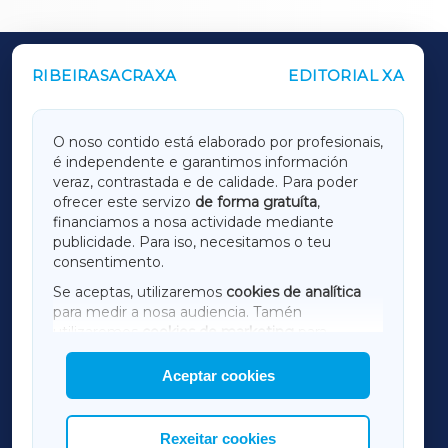
RIBEIRASACRAXA
EDITORIAL XA
OUTROS PERIÓDICOS
GALICIAXA
O noso contido está elaborado por profesionais,
é independente e garantimos información
LUGOXA
veraz, contrastada e de calidade. Para poder
ofrecer este servizo
de forma gratuíta
,
financiamos a nosa actividade mediante
TERRACHAXA
publicidade. Para iso, necesitamos o teu
consentimento.
SARRIAXA
Se aceptas, utilizaremos
cookies de analítica
para medir a nosa audiencia. Tamén
AMARIÑAXA
utilizaremos
cookies de marketing
para
mostrar publicidade de terceiros.
Aceptar cookies
RIBEIRASACRAXA
Así mesmo, podes personalizar a elección das
cookies que desexas permitir.
ACORUÑAXA
Rexeitar cookies