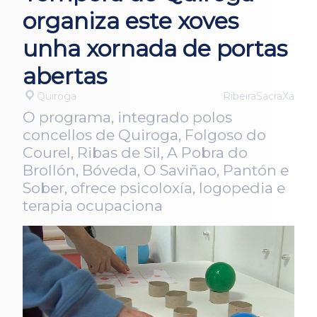
organiza este xoves
unha xornada de portas
abertas
Quiroga
RibeiraSacraXa
O programa, integrado polos
concellos de Quiroga, Folgoso do
Courel, Ribas de Sil, A Pobra do
Brollón, Bóveda, O Saviñao, Pantón e
Sober, ofrece psicoloxía, logopedia e
terapia ocupaciona