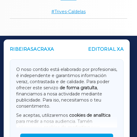
Trives-Caldelas
RIBEIRASACRAXA
EDITORIAL XA
OUTROS PERIÓDICOS
GALICIAXA
O noso contido está elaborado por profesionais,
é independente e garantimos información
LUGOXA
veraz, contrastada e de calidade. Para poder
ofrecer este servizo
de forma gratuíta
,
financiamos a nosa actividade mediante
TERRACHAXA
publicidade. Para iso, necesitamos o teu
consentimento.
SARRIAXA
Se aceptas, utilizaremos
cookies de analítica
para medir a nosa audiencia. Tamén
AMARIÑAXA
utilizaremos
cookies de marketing
para
mostrar publicidade de terceiros.