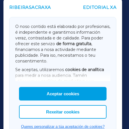
RIBEIRASACRAXA
EDITORIAL XA
OUTROS PERIÓDICOS
GALICIAXA
O noso contido está elaborado por profesionais,
é independente e garantimos información
LUGOXA
veraz, contrastada e de calidade. Para poder
ofrecer este servizo
de forma gratuíta
,
financiamos a nosa actividade mediante
TERRACHAXA
publicidade. Para iso, necesitamos o teu
consentimento.
SARRIAXA
Se aceptas, utilizaremos
cookies de analítica
para medir a nosa audiencia. Tamén
AMARIÑAXA
utilizaremos
cookies de marketing
para
mostrar publicidade de terceiros.
Aceptar cookies
RIBEIRASACRAXA
Así mesmo, podes personalizar a elección das
cookies que desexas permitir.
ACORUÑAXA
Rexeitar cookies
FERROLXA
Queres personalizar a túa aceptación de cookies?