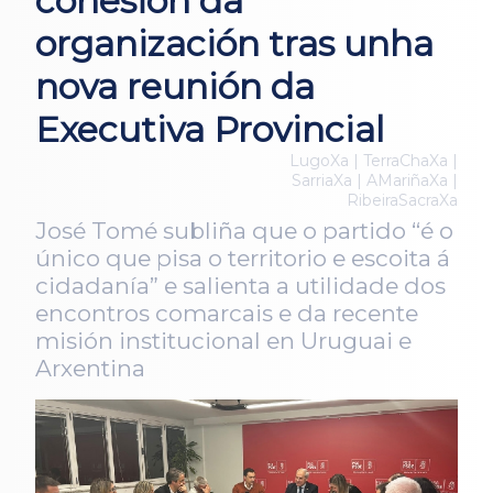
cohesión da
organización tras unha
nova reunión da
Executiva Provincial
LugoXa | TerraChaXa |
SarriaXa | AMariñaXa |
RibeiraSacraXa
José Tomé subliña que o partido “é o
único que pisa o territorio e escoita á
cidadanía” e salienta a utilidade dos
encontros comarcais e da recente
misión institucional en Uruguai e
Arxentina