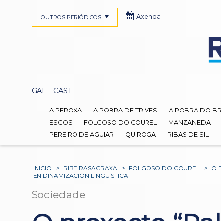
Axenda
OUTROS PERIÓDICOS
GAL
CAST
A PEROXA
A POBRA DE TRIVES
A POBRA DO B
ESGOS
FOLGOSO DO COUREL
MANZANEDA
PEREIRO DE AGUIAR
QUIROGA
RIBAS DE SIL
INICIO
>
RIBEIRASACRAXA
>
FOLGOSO DO COUREL
>
O 
EN DINAMIZACIÓN LINGÜÍSTICA
Sociedade