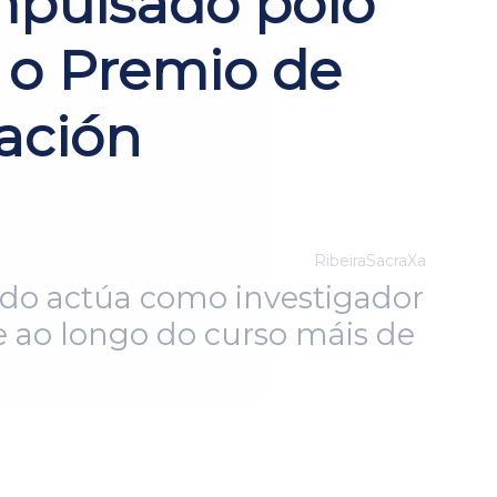
mpulsado polo
 o Premio de
ación
RibeiraSacraXa
ado actúa como investigador
 ao longo do curso máis de