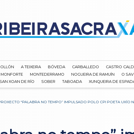
ROLLÓN
A TEIXEIRA
BÓVEDA
CARBALLEDO
CASTRO CALD
MONFORTE
MONTEDERRAMO
NOGUEIRA DE RAMUÍN
O SAV
SAN XOAN DE RÍO
SOBER
TABOADA
XUNQUEIRA DE ESPA
PROXECTO “PALABRA NO TEMPO” IMPULSADO POLO CPI POETA UXÍO 