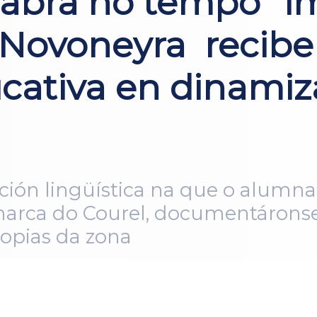
labra no tempo” i
 Novoneyra recibe
cativa en dinamiz
ción lingüística na que o alumn
marca do Courel, documentáronse
ropias da zona