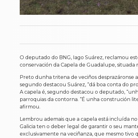
O deputado do BNG, Iago Suárez, reclamou este 
conservación da Capela de Guadalupe, situada na
Preto dunha tritena de veciños desprazáronse a 
segundo destacou Suárez, “dá boa conta do pro
A capela é, segundo destacou o deputado, “unha x
parroquias da contorna. “É unha construción lit
afirmou.
Lembrou ademais que a capela está incluída no 
Galicia ten o deber legal de garantir o seu ma
exclusivamente na veciñanza, que mesmo tivo que