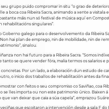
seu grupo puido compromar in situ “o grao de deterioro, 
e a boca coa Ribeira Sacra, animando a xente a visitala 
bastante máis nun só festival de música aquí en Compo
 rehabilitacións singulares”.
e do Goberno galego para o desenvolvemento da Ribeira S
 “Non hai plan de emprego, nin de mobilidade, nin de rem
trimonio”, sinalou.
ñanza non hai futuro para a Ribeira Sacra. “Somos indíx
anto se quere vender fóra, malia termos os salarios e p
concretas. Por un lado, a elaboración dun estudo de ca
o, o inicio dos traballos de rehabilitación antes da final
strar con feitos o seu compromiso co Saviñao, coa Rib
o se lles importa ou non este patrimonio único. Baixen á
ño que van deixar que caia a súa capela”, emprazou Suáre
 e veciñas que escoitaron a intervención desde a sala F d