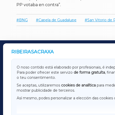
PP votaba en contra”.
BNG
Capela de Guadalupe
San Vitorio de 
RIBEIRASACRAXA
OUTROS PERIÓDICOS
GALICIAXA
LUGOX
O noso contido está elaborado por profesionais, é inde
Para poder ofrecer este servizo
de forma gratuíta
, fin
AMARIÑAXA
RIBEIR
o teu consentimento.
OURENSEXA
Se aceptas, utilizaremos
cookies de analítica
para medir
mostrar publicidade de terceiros.
Así mesmo, podes personalizar a elección das cookies 
F
I