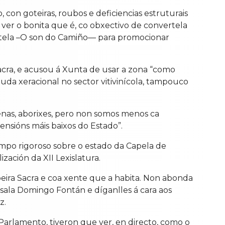
con goteiras, roubos e deficiencias estruturais
e ver o bonita que é, co obxectivo de convertela
stela –O son do Camiño— para promocionar
acra, e acusou á Xunta de usar a zona “como
uda xeracional no sector vitivinícola, tampouco
enas, aborixes, pero non somos menos ca
ensións máis baixos do Estado”.
mpo rigoroso sobre o estado da Capela de
ización da XII Lexislatura.
eira Sacra e coa xente que a habita. Non abonda
 sala Domingo Fontán e díganlles á cara aos
z.
o Parlamento, tiveron que ver, en directo, como o