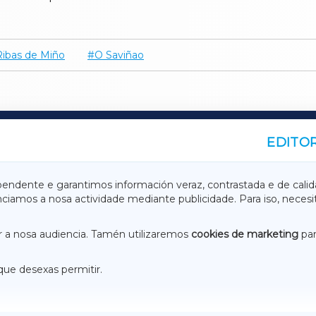
Ribas de Miño
O Saviñao
EDITOR
A
TERRACHAXA
pendente e garantimos información veraz, contrastada e de calid
anciamos a nosa actividade mediante publicidade. Para iso, neces
ASACRAXA
ACORUÑAXA
 a nosa audiencia. Tamén utilizaremos
cookies de marketing
par
que desexas permitir.
ACEBOOK
CONTACTO
NSTAGRAM