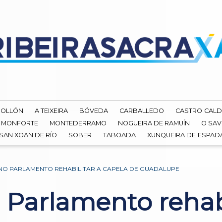
ROLLÓN
A TEIXEIRA
BÓVEDA
CARBALLEDO
CASTRO CALD
MONFORTE
MONTEDERRAMO
NOGUEIRA DE RAMUÍN
O SAV
SAN XOAN DE RÍO
SOBER
TABOADA
XUNQUEIRA DE ESPA
 NO PARLAMENTO REHABILITAR A CAPELA DE GUADALUPE
 Parlamento rehab