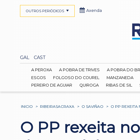
Axenda
OUTROS PERIÓDICOS
GAL
CAST
A PEROXA
A POBRA DE TRIVES
A POBRA DO B
ESGOS
FOLGOSO DO COUREL
MANZANEDA
PEREIRO DE AGUIAR
QUIROGA
RIBAS DE SIL
INICIO
>
RIBEIRASACRAXA
>
O SAVIÑAO
>
O PP REXEITA
O PP rexeita no