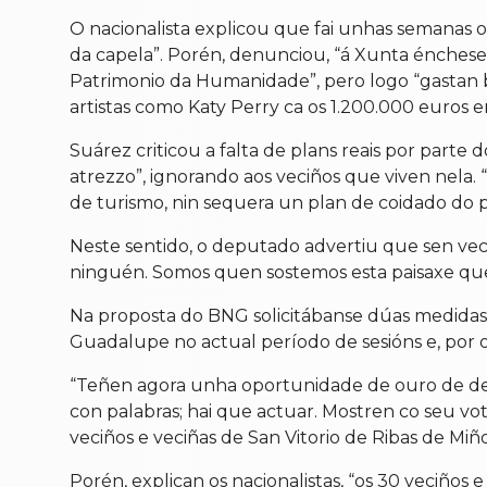
O nacionalista explicou que fai unhas semanas o 
da capela”. Porén, denunciou, “á Xunta énchesell
Patrimonio da Humanidade”, pero logo “gastan 
artistas como Katy Perry ca os 1.200.000 euros en
Suárez criticou a falta de plans reais por part
atrezzo”, ignorando aos veciños que viven nela.
de turismo, nin sequera un plan de coidado do pa
Neste sentido, o deputado advertiu que sen veci
ninguén. Somos quen sostemos esta paisaxe que t
Na proposta do BNG solicitábanse dúas medidas 
Guadalupe no actual período de sesións e, por outr
“Teñen agora unha oportunidade de ouro de demo
con palabras; hai que actuar. Mostren co seu vot
veciños e veciñas de San Vitorio de Ribas de Mi
Porén, explican os nacionalistas, “os 30 veciños