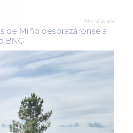
RibeiraSacraXa
as de Miño desprazáronse a
do BNG