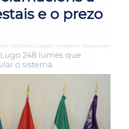
stais e o prezo
Xa | TerraChaXa | SarriaXa | AMariñaXa | RibeiraSacraXa
e Lugo 248 lumes que
ular o sistema