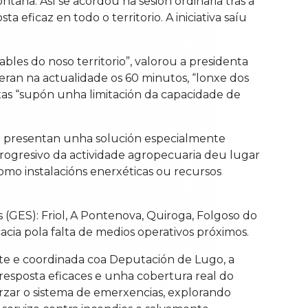
aña. Así se acordou na sesión ordinaria tras a
 eficaz en todo o territorio. A iniciativa saíu
les do noso territorio”, valorou a presidenta
peran na actualidade os 60 minutos, “lonxe dos
xas “supón unha limitación da capacidade de
aña presentan unha solución especialmente
rogresivo da actividade agropecuaria deu lugar
como instalacións enerxéticas ou recursos
(GES): Friol, A Pontenova, Quiroga, Folgoso do
acia pola falta de medios operativos próximos.
ente e coordinada coa Deputación de Lugo, a
esposta eficaces e unha cobertura real do
forzar o sistema de emerxencias, explorando