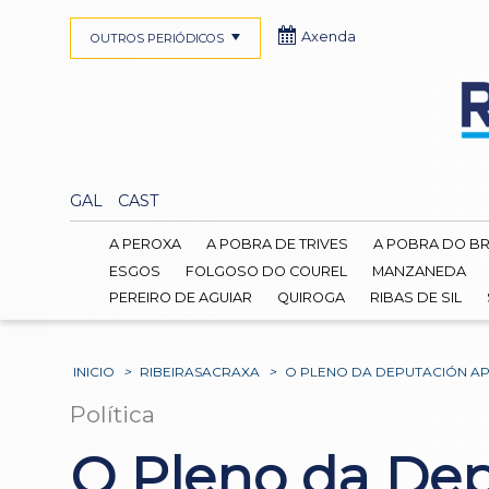
Axenda
OUTROS PERIÓDICOS
GAL
CAST
A PEROXA
A POBRA DE TRIVES
A POBRA DO B
ESGOS
FOLGOSO DO COUREL
MANZANEDA
PEREIRO DE AGUIAR
QUIROGA
RIBAS DE SIL
INICIO
>
RIBEIRASACRAXA
>
O PLENO DA DEPUTACIÓN AP
Política
O Pleno da Dep