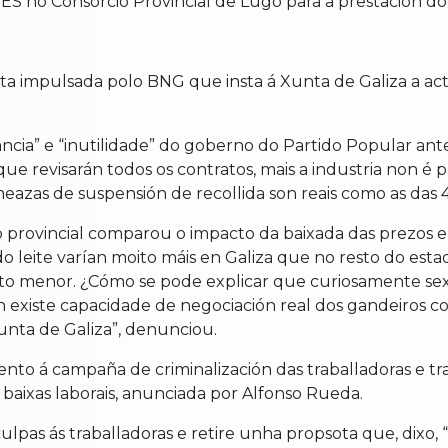
GES no Consorcio Provincial de Lugo para a prestación do
 impulsada polo BNG que insta á Xunta de Galiza a actua
cia” e “inutilidade” do goberno do Partido Popular ant
n que revisarán todos os contratos, mais a industria non é 
ameazas de suspensión de recollida son reais como as das
rovincial comparou o impacto da baixada das prezos en
 do leite varían moito máis en Galiza que no resto do es
i moito menor. ¿Cómo se pode explicar que curiosamente
existe capacidade de negociación real dos gandeiros coas
unta de Galiza”, denunciou.
nto á campaña de criminalización das traballadoras e t
baixas laborais, anunciada por Alfonso Rueda.
culpas ás traballadoras e retire unha propsota que, dixo,