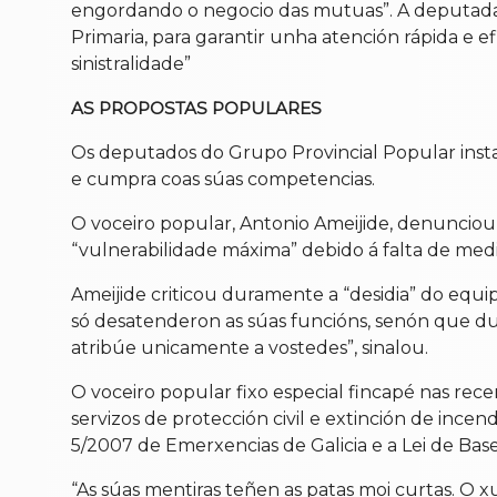
engordando o negocio das mutuas”. A deputada 
Primaria, para garantir unha atención rápida e efi
sinistralidade”
AS PROPOSTAS POPULARES
Os deputados do Grupo Provincial Popular inst
e cumpra coas súas competencias.
O voceiro popular, Antonio Ameijide, denunciou
“vulnerabilidade máxima” debido á falta de medi
Ameijide criticou duramente a “desidia” do equ
só desatenderon as súas funcións, senón que dur
atribúe unicamente a vostedes”, sinalou.
O voceiro popular fixo especial fincapé nas rece
servizos de protección civil e extinción de inc
5/2007 de Emerxencias de Galicia e a Lei de Bas
“As súas mentiras teñen as patas moi curtas. O x