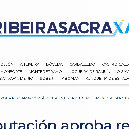
ROLLÓN
A TEIXEIRA
BÓVEDA
CARBALLEDO
CASTRO CALD
MONFORTE
MONTEDERRAMO
NOGUEIRA DE RAMUÍN
O SAV
SAN XOAN DE RÍO
SOBER
TABOADA
XUNQUEIRA DE ESPA
ROBA RECLAMACIÓNS Á XUNTA EN EMERXENCIAS, LUMES FORESTAIS E 
utación aproba r