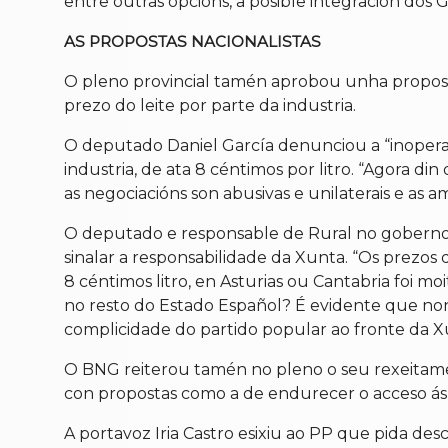
entre outras opcións, a posible integración dos 
AS PROPOSTAS NACIONALISTAS
O pleno provincial tamén aprobou unha proposta
prezo do leite por parte da industria.
O deputado Daniel García denunciou a “inoperan
industria, de ata 8 céntimos por litro. “Agora di
as negociacións son abusivas e unilaterais e as 
O deputado e responsable de Rural no goberno p
sinalar a responsabilidade da Xunta. “Os prezos
8 céntimos litro, en Asturias ou Cantabria fo
no resto do Estado Español? É evidente que non 
complicidade do partido popular ao fronte da X
O BNG reiterou tamén no pleno o seu rexeitame
con propostas como a de endurecer o acceso ás 
A portavoz Iria Castro esixiu ao PP que pida des