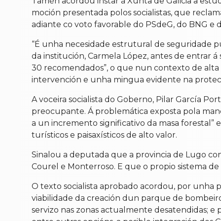
Tamén acordou instar á Xunta de Galicia a estud
moción presentada polos socialistas, que reclama 
adiante co voto favorable do PSdeG, do BNG e d
“É unha necesidade estrutural de seguridade púb
da institución, Carmela López, antes de entrar 
30 recomendados”, o que nun contexto de alta d
intervención e unha mingua evidente na protecc
A voceira socialista do Goberno, Pilar García P
preocupante. Á problemática exposta pola manda
a un incremento significativo da masa forestal” 
turísticos e paisaxísticos de alto valor.
Sinalou a deputada que a provincia de Lugo con
Courel e Monterroso. E que o propio sistema de a
O texto socialista aprobado acordou, por unha p
viabilidade da creación dun parque de bombeir
servizo nas zonas actualmente desatendidas; e po