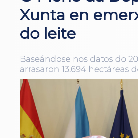
Xunta en emerxe
do leite
Baseándose nos datos do 20
arrasaron 13.694 hectáreas 