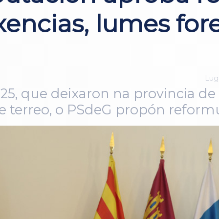
ncias, lumes fore
Lugo
25, que deixaron na provincia d
de terreo, o PSdeG propón reform