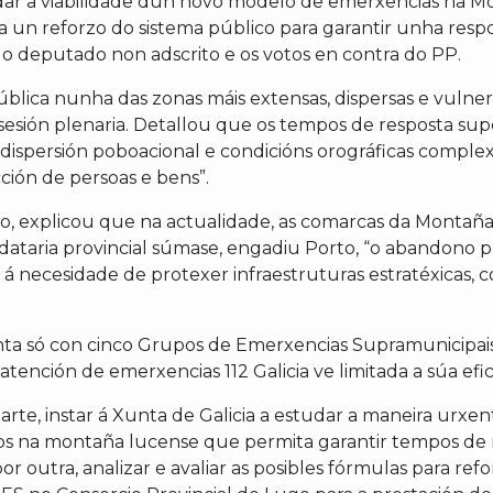
ar a viabilidade dun novo modelo de emerxencias na Mont
un reforzo do sistema público para garantir unha resposta
o deputado non adscrito e os votos en contra do PP.
lica nunha das zonas máis extensas, dispersas e vulnerab
á sesión plenaria. Detallou que os tempos de resposta su
ispersión poboacional e condicións orográficas comple
ión de persoas e bens”.
orto, explicou que na actualidade, as comarcas da Mont
taria provincial súmase, engadiu Porto, “o abandono p
e á necesidade de protexer infraestruturas estratéxicas, 
ta só con cinco Grupos de Emerxencias Supramunicipais 
tención de emerxencias 112 Galicia ve limitada a súa efic
arte, instar á Xunta de Galicia a estudar a maneira urx
os na montaña lucense que permita garantir tempos de r
r outra, analizar e avaliar as posibles fórmulas para re