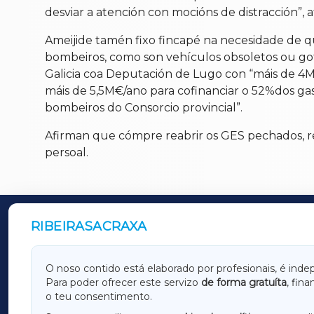
desviar a atención con mocións de distracción”, 
Ameijide tamén fixo fincapé na necesidade de qu
bombeiros, como son vehículos obsoletos ou gote
Galicia coa Deputación de Lugo con “máis de 4M
máis de 5,5M€/ano para cofinanciar o 52%dos g
bombeiros do Consorcio provincial”.
Afirman que cómpre reabrir os GES pechados, re
persoal.
RIBEIRASACRAXA
OUTROS PERIÓDICOS
GALICIAXA
LUGOX
O noso contido está elaborado por profesionais, é inde
Para poder ofrecer este servizo
de forma gratuíta
, fin
AMARIÑAXA
RIBEIR
o teu consentimento.
OURENSEXA