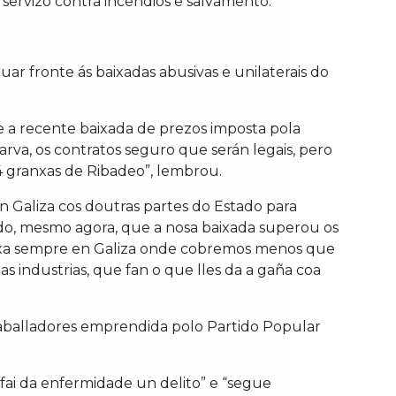
 servizo contra incendios e salvamento.
r fronte ás baixadas abusivas e unilaterais do
e a recente baixada de prezos imposta pola
parva, os contratos seguro que serán legais, pero
 4 granxas de Ribadeo”, lembrou.
 Galiza cos doutras partes do Estado para
tado, mesmo agora, que a nosa baixada superou os
 sexa sempre en Galiza onde cobremos menos que
 industrias, que fan o que lles da a gaña coa
raballadores emprendida polo Partido Popular
 “fai da enfermidade un delito” e “segue