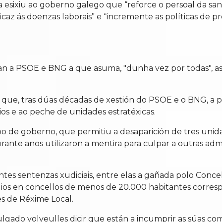
esixiu ao goberno galego que “reforce o persoal da san
caz ás doenzas laborais” e “incremente as políticas de pre
an a PSOE e BNG a que asuma, "dunha vez por todas", a
 que, tras dúas décadas de xestión do PSOE e o BNG, a p
os e ao peche de unidades estratéxicas.
ipo de goberno, que permitiu a desaparición de tres uni
ante anos utilizaron a mentira para culpar a outras admi
ntes sentenzas xudiciais, entre elas a gañada polo Conce
endios en concellos de menos de 20.000 habitantes corres
es de Réxime Local.
ulgado volveulles dicir que están a incumprir as súas co