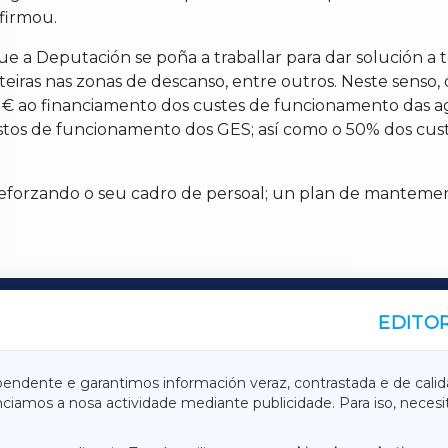
afirmou.
e a Deputación se poña a traballar para dar solución a 
iras nas zonas de descanso, entre outros. Neste senso, 
€ ao financiamento dos custes de funcionamento das agr
astos de funcionamento dos GES; así como o 50% dos cu
forzando o seu cadro de persoal; un plan de mantemento
EDITOR
A
TERRACHAXA
pendente e garantimos información veraz, contrastada e de calid
anciamos a nosa actividade mediante publicidade. Para iso, neces
ASACRAXA
ACORUÑAXA