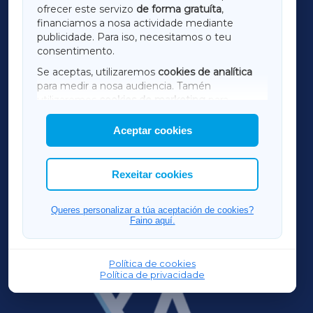
ofrecer este servizo
de forma gratuíta
,
financiamos a nosa actividade mediante
TERRACHAXA
publicidade. Para iso, necesitamos o teu
consentimento.
SARRIAXA
Se aceptas, utilizaremos
cookies de analítica
para medir a nosa audiencia. Tamén
AMARIÑAXA
utilizaremos
cookies de marketing
para
mostrar publicidade de terceiros.
Aceptar cookies
RIBEIRASACRAXA
Así mesmo, podes personalizar a elección das
cookies que desexas permitir.
ACORUÑAXA
Rexeitar cookies
FERROLXA
Queres personalizar a túa aceptación de cookies?
Faino aquí.
OURENSEXA
Política de cookies
Política de privacidade