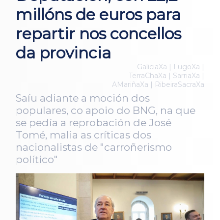
millóns de euros para
repartir nos concellos
da provincia
GaliciaXa | LugoXa |
TerraChaXa | SarriaXa |
AMariñaXa | RibeiraSacraXa
Saíu adiante a moción dos
populares, co apoio do BNG, na que
se pedía a reprobación de José
Tomé, malia as críticas dos
nacionalistas de "carroñerismo
político"