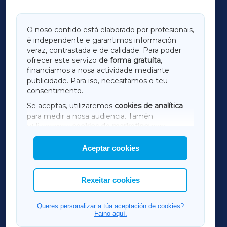
GALICIAXA
O noso contido está elaborado por profesionais,
é independente e garantimos información
LUGOXA
veraz, contrastada e de calidade. Para poder
ofrecer este servizo
de forma gratuíta
,
financiamos a nosa actividade mediante
TERRACHAXA
publicidade. Para iso, necesitamos o teu
consentimento.
SARRIAXA
Se aceptas, utilizaremos
cookies de analítica
para medir a nosa audiencia. Tamén
AMARIÑAXA
utilizaremos
cookies de marketing
para
mostrar publicidade de terceiros.
Aceptar cookies
RIBEIRASACRAXA
Así mesmo, podes personalizar a elección das
cookies que desexas permitir.
ACORUÑAXA
Rexeitar cookies
FERROLXA
Queres personalizar a túa aceptación de cookies?
Faino aquí.