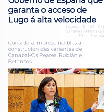
Goberno de España que
garanta o acceso de
Lugo á alta velocidade
LugoXa | TerraChaXa |
SarriaXa | AMariñaXa |
RibeiraSacraXa
Considera imprescindibles a
construción das variantes de
Canabal-Os Peares, Rubián e
Betanzos