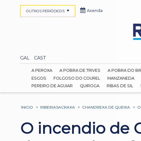
Axenda
OUTROS PERIÓDICOS
GAL
CAST
A PEROXA
A POBRA DE TRIVES
A POBRA DO B
ESGOS
FOLGOSO DO COUREL
MANZANEDA
PEREIRO DE AGUIAR
QUIROGA
RIBAS DE SIL
INICIO
>
RIBEIRASACRAXA
>
CHANDREXA DE QUEIXA
>
O
O incendio de 