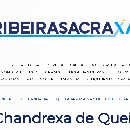
ROLLÓN
A TEIXEIRA
BÓVEDA
CARBALLEDO
CASTRO CALD
MONFORTE
MONTEDERRAMO
NOGUEIRA DE RAMUÍN
O SAV
SAN XOAN DE RÍO
SOBER
TABOADA
XUNQUEIRA DE ESPA
 INCENDIO DE CHANDREXA DE QUEIXA ARRASA MÁIS DE 3.000 HECTÁR
Chandrexa de Quei