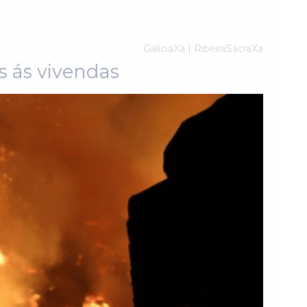
GaliciaXa | RibeiraSacraXa
s ás vivendas