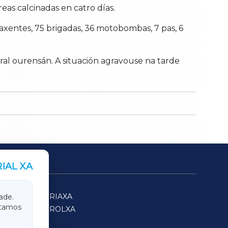
as calcinadas en catro días.
axentes, 75 brigadas, 36 motobombas, 7 pas, 6
ral ourensán. A situación agravouse na tarde
IAL XA
SARRIAXA
ade.
itamos
FERROLXA