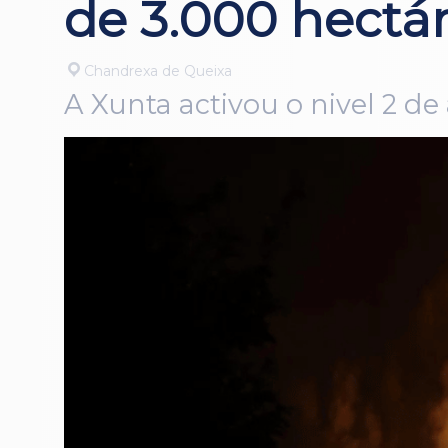
de 3.000 hectá
Chandrexa de Queixa
A Xunta activou o nivel 2 de