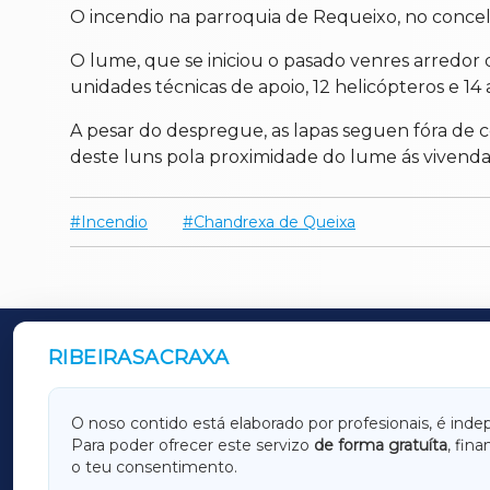
O incendio na parroquia de Requeixo, no concell
O lume, que se iniciou o pasado venres arredor d
unidades técnicas de apoio, 12 helicópteros e 14 
A pesar do despregue, as lapas seguen fóra de 
deste luns pola proximidade do lume ás vivendas,
Incendio
Chandrexa de Queixa
RIBEIRASACRAXA
OUTROS PERIÓDICOS
GALICIAXA
LUGOX
O noso contido está elaborado por profesionais, é inde
Para poder ofrecer este servizo
de forma gratuíta
, fin
AMARIÑAXA
RIBEIR
o teu consentimento.
OURENSEXA