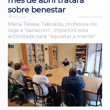
mes de abril tratará
sobre benestar
Quiroga
RibeiraSacraXa
María Teresa Taboada, profesora de
ioga e “sanación”, impartirá esta
actividade para “aquietar a mente”