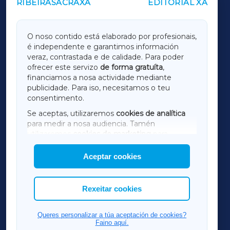
RIBEIRASACRAXA
EDITORIAL XA
OUTROS PERIÓDICOS
GALICIAXA
O noso contido está elaborado por profesionais,
é independente e garantimos información
LUGOXA
veraz, contrastada e de calidade. Para poder
ofrecer este servizo
de forma gratuíta
,
financiamos a nosa actividade mediante
TERRACHAXA
publicidade. Para iso, necesitamos o teu
consentimento.
SARRIAXA
Se aceptas, utilizaremos
cookies de analítica
para medir a nosa audiencia. Tamén
AMARIÑAXA
utilizaremos
cookies de marketing
para
mostrar publicidade de terceiros.
Aceptar cookies
RIBEIRASACRAXA
Así mesmo, podes personalizar a elección das
cookies que desexas permitir.
ACORUÑAXA
Rexeitar cookies
FERROLXA
Queres personalizar a túa aceptación de cookies?
Faino aquí.