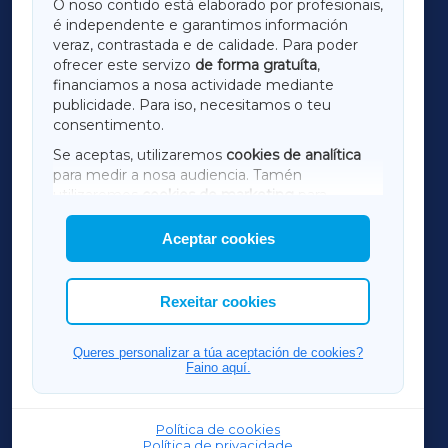
O noso contido está elaborado por profesionais,
é independente e garantimos información
LUGOXA
veraz, contrastada e de calidade. Para poder
ofrecer este servizo
de forma gratuíta
,
financiamos a nosa actividade mediante
TERRACHAXA
publicidade. Para iso, necesitamos o teu
consentimento.
SARRIAXA
Se aceptas, utilizaremos
cookies de analítica
para medir a nosa audiencia. Tamén
AMARIÑAXA
utilizaremos
cookies de marketing
para
mostrar publicidade de terceiros.
Aceptar cookies
RIBEIRASACRAXA
Así mesmo, podes personalizar a elección das
cookies que desexas permitir.
ACORUÑAXA
Rexeitar cookies
FERROLXA
Queres personalizar a túa aceptación de cookies?
Faino aquí.
OURENSEXA
Política de cookies
Política de privacidade