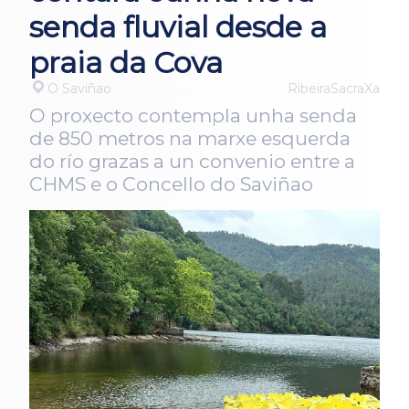
senda fluvial desde a
praia da Cova
O Saviñao
RibeiraSacraXa
O proxecto contempla unha senda
de 850 metros na marxe esquerda
do río grazas a un convenio entre a
CHMS e o Concello do Saviñao