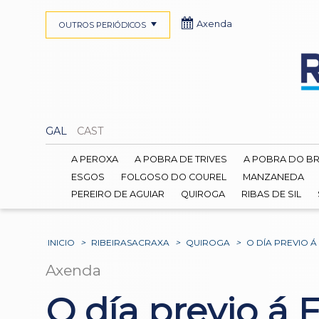
Axenda
OUTROS PERIÓDICOS
GAL
CAST
A PEROXA
A POBRA DE TRIVES
A POBRA DO B
ESGOS
FOLGOSO DO COUREL
MANZANEDA
PEREIRO DE AGUIAR
QUIROGA
RIBAS DE SIL
INICIO
>
RIBEIRASACRAXA
>
QUIROGA
>
O DÍA PREVIO 
Axenda
O día previo á 