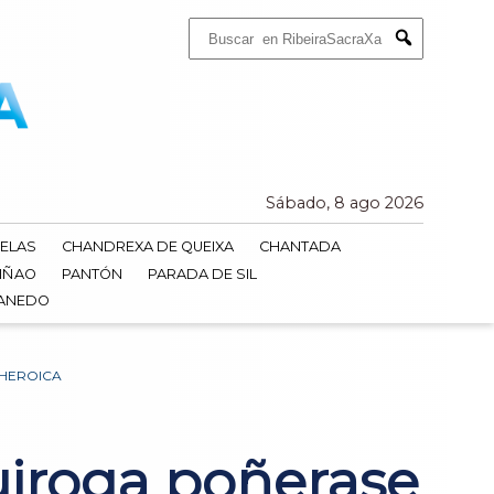
Buscar:
Submit
Sábado, 8 ago 2026
ELAS
CHANDREXA DE QUEIXA
CHANTADA
IÑAO
PANTÓN
PARADA DE SIL
DANEDO
 HEROICA
Quiroga poñerase