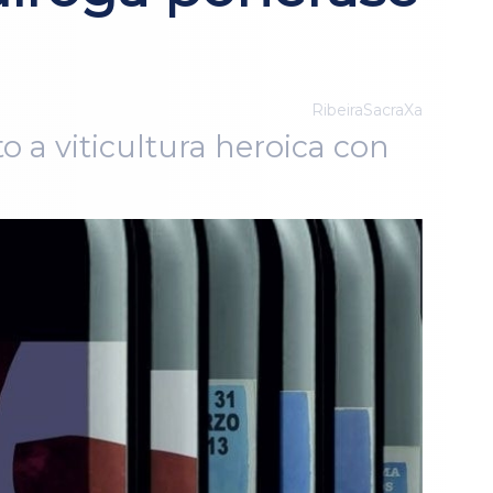
RibeiraSacraXa
 a viticultura heroica con