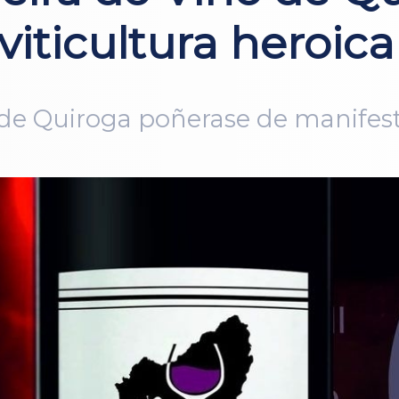
viticultura heroica
 de Quiroga poñerase de manifesto