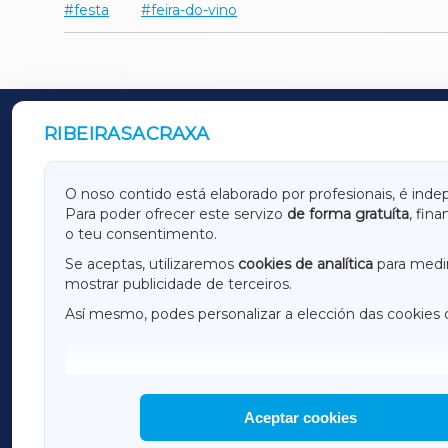
festa
feira-do-vino
RIBEIRASACRAXA
OUTROS PERIÓDICOS
GALICIAXA
LUGOX
O noso contido está elaborado por profesionais, é inde
Para poder ofrecer este servizo
de forma gratuíta
, fin
AMARIÑAXA
RIBEIR
o teu consentimento.
OURENSEXA
Se aceptas, utilizaremos
cookies de analítica
para medir
mostrar publicidade de terceiros.
Así mesmo, podes personalizar a elección das cookies 
F
I
H
Aceptar cookies