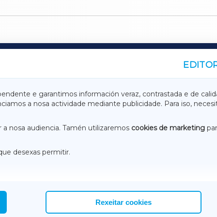
EDITOR
A
TERRACHAXA
pendente e garantimos información veraz, contrastada e de calid
anciamos a nosa actividade mediante publicidade. Para iso, neces
ASACRAXA
ACORUÑAXA
 a nosa audiencia. Tamén utilizaremos
cookies de marketing
par
que desexas permitir.
ACEBOOK
CONTACTO
NSTAGRAM
EMEROTECA
Rexeitar cookies