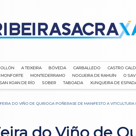
ROLLÓN
A TEIXEIRA
BÓVEDA
CARBALLEDO
CASTRO CALD
MONFORTE
MONTEDERRAMO
NOGUEIRA DE RAMUÍN
O SAV
SAN XOAN DE RÍO
SOBER
TABOADA
XUNQUEIRA DE ESPA
Á FEIRA DO VIÑO DE QUIROGA POÑERASE DE MANIFESTO A VITICULTURA
Feira do Viño de 