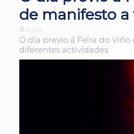
de manifesto a 
Quiroga
O día previo á Feira do Viño
diferentes actividades