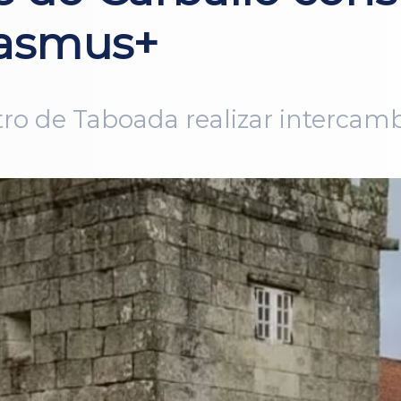
rasmus+
ntro de Taboada realizar intercam