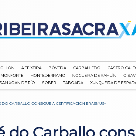
ROLLÓN
A TEIXEIRA
BÓVEDA
CARBALLEDO
CASTRO CALD
MONFORTE
MONTEDERRAMO
NOGUEIRA DE RAMUÍN
O SAV
SAN XOAN DE RÍO
SOBER
TABOADA
XUNQUEIRA DE ESPA
É DO CARBALLO CONSIGUE A CERTIFICACIÓN ERASMUS+
 do Carballo cons