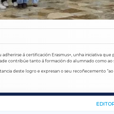
dherirse á certificación Erasmus+, unha iniciativa que p
idade contribúe tanto á formación do alumnado como ao s
tancia deste logro e expresan o seu recoñecemento “ao 
EDITOR