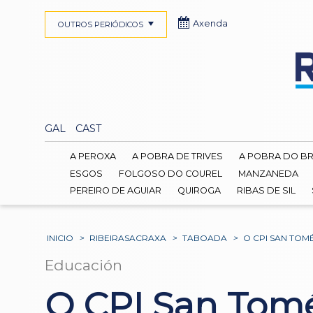
Axenda
OUTROS PERIÓDICOS
GAL
CAST
A PEROXA
A POBRA DE TRIVES
A POBRA DO B
ESGOS
FOLGOSO DO COUREL
MANZANEDA
PEREIRO DE AGUIAR
QUIROGA
RIBAS DE SIL
INICIO
>
RIBEIRASACRAXA
>
TABOADA
>
O CPI SAN TOM
Educación
O CPI San Tomé