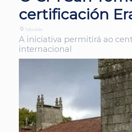
certificación E
Taboada
A iniciativa permitirá ao ce
internacional