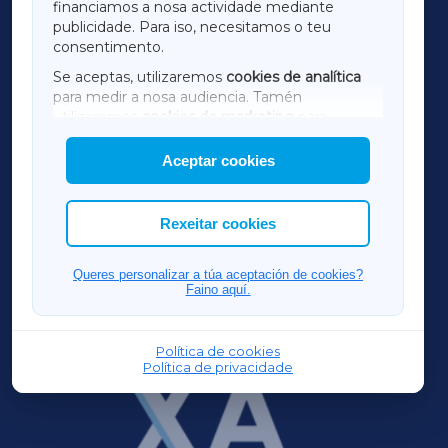
financiamos a nosa actividade mediante
TERRACHAXA
publicidade. Para iso, necesitamos o teu
consentimento.
SARRIAXA
Se aceptas, utilizaremos
cookies de analítica
para medir a nosa audiencia. Tamén
AMARIÑAXA
utilizaremos
cookies de marketing
para
mostrar publicidade de terceiros.
Aceptar cookies
RIBEIRASACRAXA
Así mesmo, podes personalizar a elección das
cookies que desexas permitir.
ACORUÑAXA
Rexeitar cookies
FERROLXA
Queres personalizar a túa aceptación de cookies?
Faino aquí.
OURENSEXA
Política de cookies
Política de privacidade