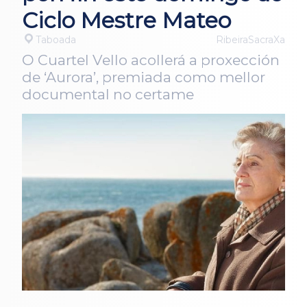
Ciclo Mestre Mateo
Taboada
RibeiraSacraXa
O Cuartel Vello acollerá a proxección
de ‘Aurora’, premiada como mellor
documental no certame