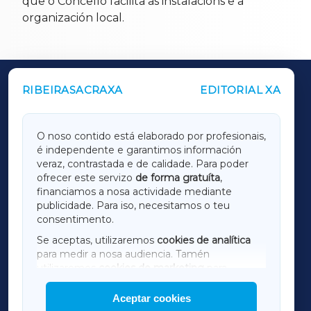
que o Concello facilita as instalacións e a
organización local.
RIBEIRASACRAXA
EDITORIAL XA
OUTROS PERIÓDICOS
GALICIAXA
O noso contido está elaborado por profesionais,
é independente e garantimos información
LUGOXA
veraz, contrastada e de calidade. Para poder
ofrecer este servizo
de forma gratuíta
,
financiamos a nosa actividade mediante
TERRACHAXA
publicidade. Para iso, necesitamos o teu
consentimento.
SARRIAXA
Se aceptas, utilizaremos
cookies de analítica
para medir a nosa audiencia. Tamén
AMARIÑAXA
utilizaremos
cookies de marketing
para
mostrar publicidade de terceiros.
Aceptar cookies
RIBEIRASACRAXA
Así mesmo, podes personalizar a elección das