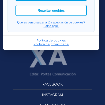
cookies que desexas permitir.
ACORUÑAXA
Rexeitar cookies
FERROLXA
Queres personalizar a túa aceptación de cookies?
Faino aquí.
OURENSEXA
Política de cookies
Política de privacidade
FACEBOOK
INSTAGRAM