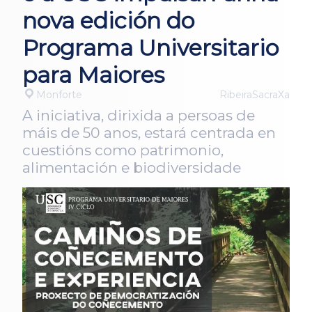
nova edición do
Programa Universitario
para Maiores
Monforte
RibeiraSacraXa
A iniciativa, dirixida a persoas de
máis de 50 anos, estará centrada en
cuestións como patrimonio,
alimentación e biodiversidade