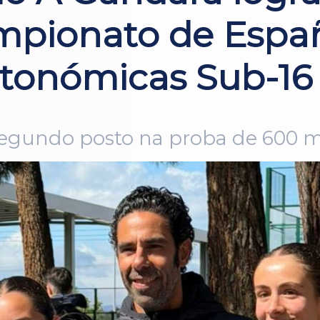
mpionato de Espa
tonómicas Sub-16
segundo posto na proba de 600 me