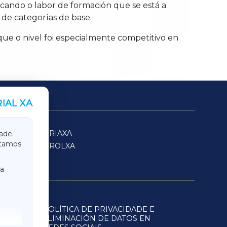
acando o labor de formación que se está a
de categorías de base.
ue o nivel foi especialmente competitivo en
IAL XA
SARRIAXA
ade.
itamos
FERROLXA
a
POLÍTICA DE PRIVACIDADE E
ELIMINACIÓN DE DATOS EN