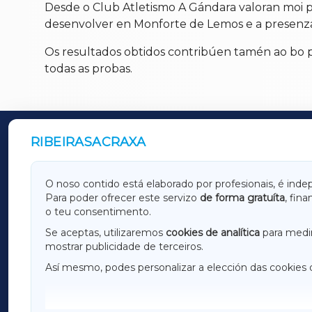
Desde o Club Atletismo A Gándara valoran moi po
desenvolver en Monforte de Lemos e a presenza 
Os resultados obtidos contribúen tamén ao bo p
todas as probas.
RIBEIRASACRAXA
OUTROS PERIÓDICOS
GALICIAXA
LUGOX
O noso contido está elaborado por profesionais, é inde
Para poder ofrecer este servizo
de forma gratuíta
, fin
AMARIÑAXA
RIBEIR
o teu consentimento.
OURENSEXA
Se aceptas, utilizaremos
cookies de analítica
para medir
mostrar publicidade de terceiros.
Así mesmo, podes personalizar a elección das cookies 
F
I