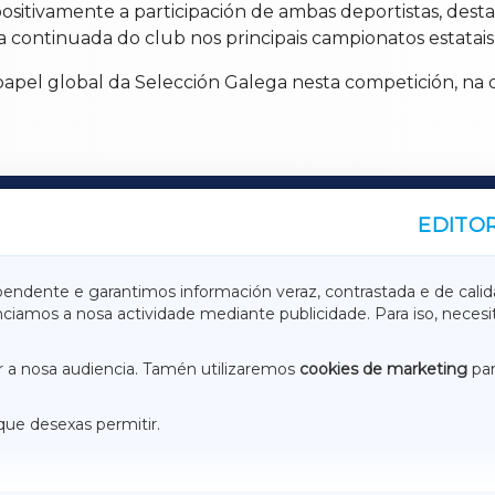
sitivamente a participación de ambas deportistas, dest
continuada do club nos principais campionatos estatais 
apel global da Selección Galega nesta competición, na q
EDITOR
A
TERRACHAXA
pendente e garantimos información veraz, contrastada e de calid
anciamos a nosa actividade mediante publicidade. Para iso, neces
ASACRAXA
ACORUÑAXA
 a nosa audiencia. Tamén utilizaremos
cookies de marketing
par
que desexas permitir.
ACEBOOK
CONTACTO
NSTAGRAM