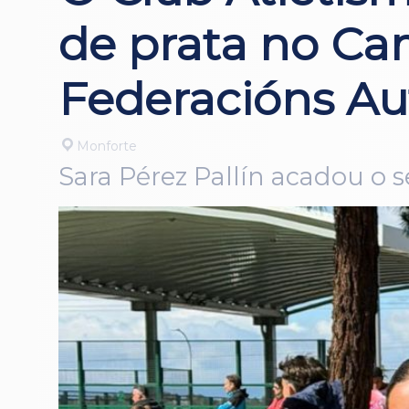
de prata no Ca
Federacións Au
Monforte
Sara Pérez Pallín acadou o 