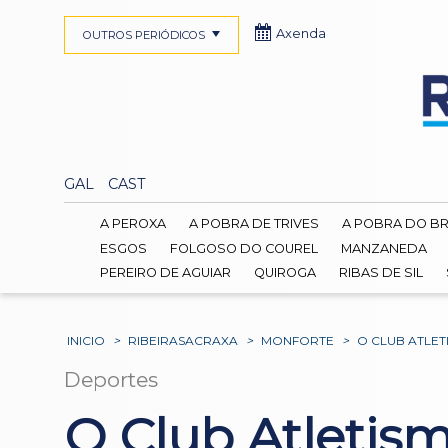
Axenda
OUTROS PERIÓDICOS
GAL
CAST
A PEROXA
A POBRA DE TRIVES
A POBRA DO B
ESGOS
FOLGOSO DO COUREL
MANZANEDA
PEREIRO DE AGUIAR
QUIROGA
RIBAS DE SIL
INICIO
>
RIBEIRASACRAXA
>
MONFORTE
>
O CLUB ATLE
Deportes
O Club Atletis