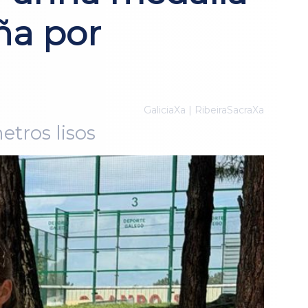
ña por
GaliciaXa | RibeiraSacraXa
tros lisos