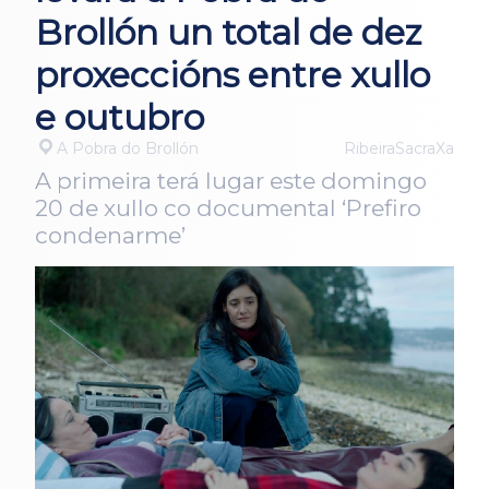
Brollón un total de dez
proxeccións entre xullo
e outubro
A Pobra do Brollón
RibeiraSacraXa
A primeira terá lugar este domingo
20 de xullo co documental ‘Prefiro
condenarme’