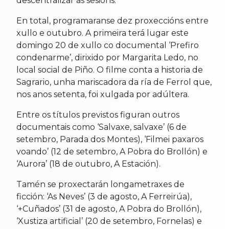
descentralizar as sesións.
En total, programaranse dez proxeccións entre
xullo e outubro. A primeira terá lugar este
domingo 20 de xullo co documental ‘Prefiro
condenarme’, dirixido por Margarita Ledo, no
local social de Piño. O filme conta a historia de
Sagrario, unha mariscadora da ría de Ferrol que,
nos anos setenta, foi xulgada por adúltera.
Entre os títulos previstos figuran outros
documentais como ‘Salvaxe, salvaxe’ (6 de
setembro, Parada dos Montes), ‘Filmei paxaros
voando’ (12 de setembro, A Pobra do Brollón) e
‘Aurora’ (18 de outubro, A Estación).
Tamén se proxectarán longametraxes de
ficción: ‘As Neves’ (3 de agosto, A Ferreirúa),
‘+Cuñados’ (31 de agosto, A Pobra do Brollón),
‘Xustiza artificial’ (20 de setembro, Fornelas) e