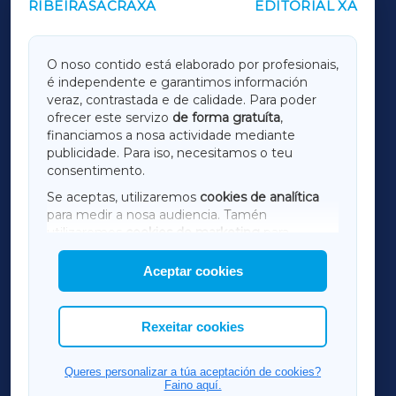
RIBEIRASACRAXA
EDITORIAL XA
OUTROS PERIÓDICOS
GALICIAXA
O noso contido está elaborado por profesionais,
é independente e garantimos información
LUGOXA
veraz, contrastada e de calidade. Para poder
ofrecer este servizo
de forma gratuíta
,
financiamos a nosa actividade mediante
TERRACHAXA
publicidade. Para iso, necesitamos o teu
consentimento.
SARRIAXA
Se aceptas, utilizaremos
cookies de analítica
para medir a nosa audiencia. Tamén
AMARIÑAXA
utilizaremos
cookies de marketing
para
mostrar publicidade de terceiros.
Aceptar cookies
RIBEIRASACRAXA
Así mesmo, podes personalizar a elección das
cookies que desexas permitir.
ACORUÑAXA
Rexeitar cookies
FERROLXA
Queres personalizar a túa aceptación de cookies?
Faino aquí.