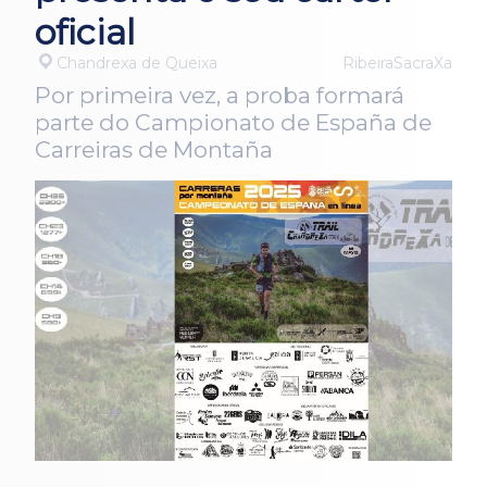
oficial
Chandrexa de Queixa
RibeiraSacraXa
Por primeira vez, a proba formará
parte do Campionato de España de
Carreiras de Montaña