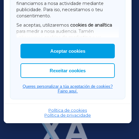
financiamos a nosa actividade mediante
TERRACHAXA
publicidade. Para iso, necesitamos o teu
consentimento.
SARRIAXA
Se aceptas, utilizaremos
cookies de analítica
para medir a nosa audiencia. Tamén
AMARIÑAXA
utilizaremos
cookies de marketing
para
mostrar publicidade de terceiros.
Aceptar cookies
RIBEIRASACRAXA
Así mesmo, podes personalizar a elección das
cookies que desexas permitir.
ACORUÑAXA
Rexeitar cookies
FERROLXA
Queres personalizar a túa aceptación de cookies?
Faino aquí.
OURENSEXA
Política de cookies
Política de privacidade