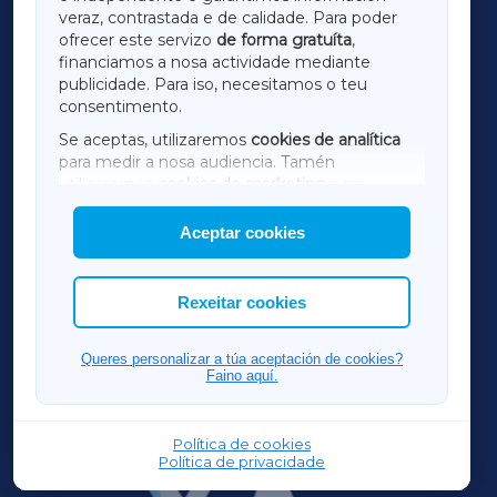
LUGOXA
veraz, contrastada e de calidade. Para poder
ofrecer este servizo
de forma gratuíta
,
financiamos a nosa actividade mediante
TERRACHAXA
publicidade. Para iso, necesitamos o teu
consentimento.
SARRIAXA
Se aceptas, utilizaremos
cookies de analítica
para medir a nosa audiencia. Tamén
AMARIÑAXA
utilizaremos
cookies de marketing
para
mostrar publicidade de terceiros.
Aceptar cookies
RIBEIRASACRAXA
Así mesmo, podes personalizar a elección das
cookies que desexas permitir.
ACORUÑAXA
Rexeitar cookies
FERROLXA
Queres personalizar a túa aceptación de cookies?
Faino aquí.
OURENSEXA
Política de cookies
Política de privacidade