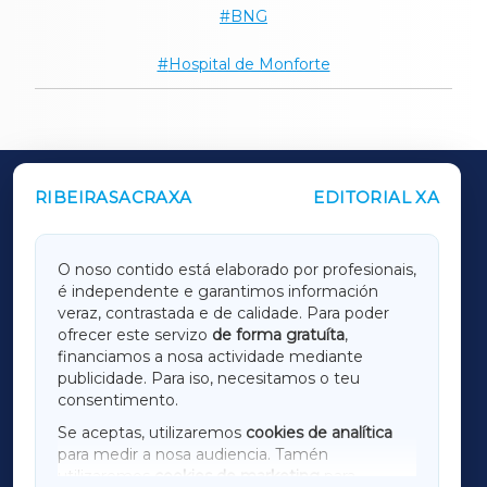
BNG
Hospital de Monforte
RIBEIRASACRAXA
EDITORIAL XA
OUTROS PERIÓDICOS
GALICIAXA
O noso contido está elaborado por profesionais,
é independente e garantimos información
LUGOXA
veraz, contrastada e de calidade. Para poder
ofrecer este servizo
de forma gratuíta
,
financiamos a nosa actividade mediante
TERRACHAXA
publicidade. Para iso, necesitamos o teu
consentimento.
SARRIAXA
Se aceptas, utilizaremos
cookies de analítica
para medir a nosa audiencia. Tamén
AMARIÑAXA
utilizaremos
cookies de marketing
para