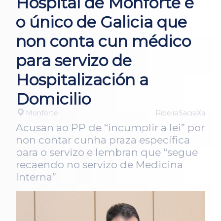
Hospital de Monforte é
o único de Galicia que
non conta cun médico
para servizo de
Hospitalización a
Domicilio
Monforte
RibeiraSacraXa
Acusan ao PP de “incumplir a lei” por
non contar cunha praza específica
para o servizo e lembran que “segue
recaendo no servizo de Medicina
Interna”