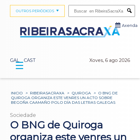
Buscar:
OUTROS PERIÓDICOS
Submi
Axenda
GAL
CAST
Xoves, 6 ago 2026
☰
INICIO
>
RIBEIRASACRAXA
>
QUIROGA
>
O BNG DE
QUIROGA ORGANIZA ESTE VENRES UN ACTO SOBRE
BEGOÑA CAAMAÑO POLO DÍA DAS LETRAS GALEGAS
Sociedade
O BNG de Quiroga
organiza este venres un