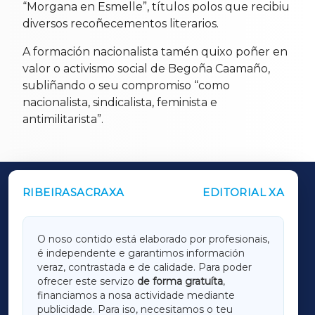
“Morgana en Esmelle”, títulos polos que recibiu
diversos recoñecementos literarios.
A formación nacionalista tamén quixo poñer en
valor o activismo social de Begoña Caamaño,
subliñando o seu compromiso “como
nacionalista, sindicalista, feminista e
antimilitarista”.
RIBEIRASACRAXA
EDITORIAL XA
OUTROS PERIÓDICOS
GALICIAXA
O noso contido está elaborado por profesionais,
é independente e garantimos información
LUGOXA
veraz, contrastada e de calidade. Para poder
ofrecer este servizo
de forma gratuíta
,
financiamos a nosa actividade mediante
TERRACHAXA
publicidade. Para iso, necesitamos o teu