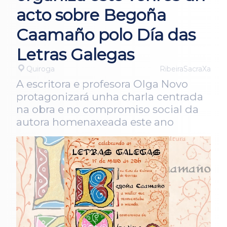
acto sobre Begoña
Caamaño polo Día das
Letras Galegas
Quiroga
RibeiraSacraXa
A escritora e profesora Olga Novo
protagonizará unha charla centrada
na obra e no compromiso social da
autora homenaxeada este ano