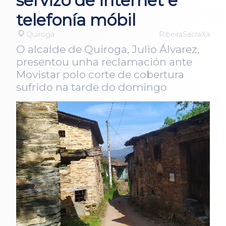
servizo de internet e
telefonía móbil
Quiroga
RibeiraSacraXa
O alcalde de Quiroga, Julio Álvarez,
presentou unha reclamación ante
Movistar polo corte de cobertura
sufrido na tarde do domingo