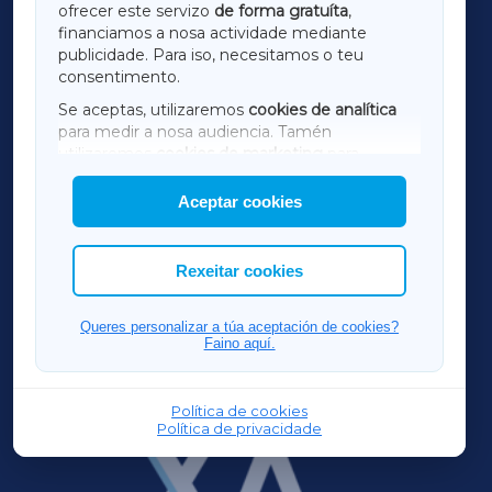
ofrecer este servizo
de forma gratuíta
,
financiamos a nosa actividade mediante
TERRACHAXA
publicidade. Para iso, necesitamos o teu
consentimento.
SARRIAXA
Se aceptas, utilizaremos
cookies de analítica
para medir a nosa audiencia. Tamén
AMARIÑAXA
utilizaremos
cookies de marketing
para
mostrar publicidade de terceiros.
Aceptar cookies
RIBEIRASACRAXA
Así mesmo, podes personalizar a elección das
cookies que desexas permitir.
ACORUÑAXA
Rexeitar cookies
FERROLXA
Queres personalizar a túa aceptación de cookies?
Faino aquí.
OURENSEXA
Política de cookies
Política de privacidade