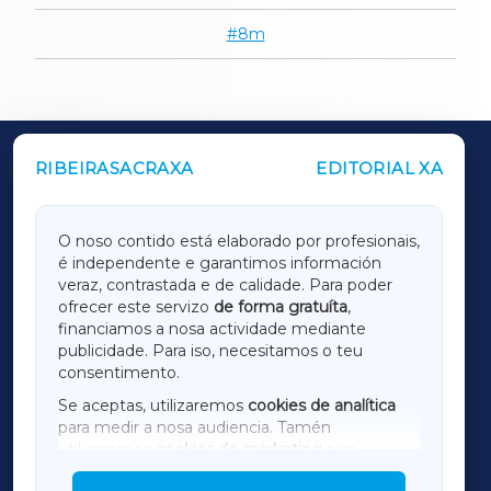
8m
RIBEIRASACRAXA
EDITORIAL XA
OUTROS PERIÓDICOS
GALICIAXA
O noso contido está elaborado por profesionais,
é independente e garantimos información
LUGOXA
veraz, contrastada e de calidade. Para poder
ofrecer este servizo
de forma gratuíta
,
financiamos a nosa actividade mediante
TERRACHAXA
publicidade. Para iso, necesitamos o teu
consentimento.
SARRIAXA
Se aceptas, utilizaremos
cookies de analítica
para medir a nosa audiencia. Tamén
AMARIÑAXA
utilizaremos
cookies de marketing
para
mostrar publicidade de terceiros.