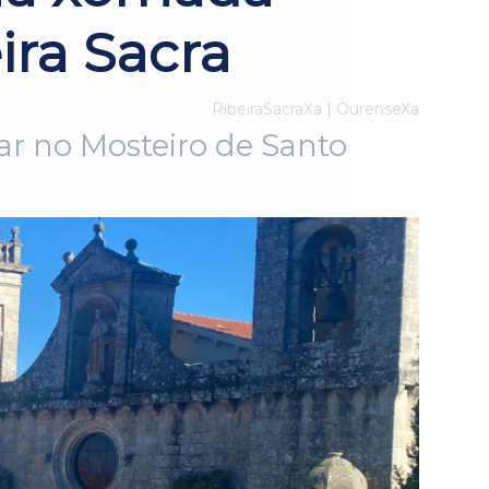
ira Sacra
RibeiraSacraXa | OurenseXa
ar no Mosteiro de Santo