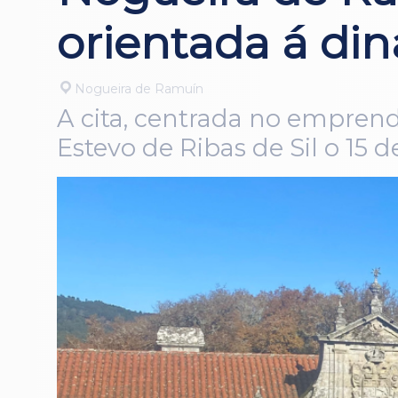
orientada á din
Nogueira de Ramuín
A cita, centrada no emprend
Estevo de Ribas de Sil o 15 de