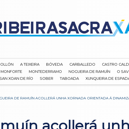
ROLLÓN
A TEIXEIRA
BÓVEDA
CARBALLEDO
CASTRO CALD
MONFORTE
MONTEDERRAMO
NOGUEIRA DE RAMUÍN
O SAV
SAN XOAN DE RÍO
SOBER
TABOADA
XUNQUEIRA DE ESPA
GUEIRA DE RAMUÍN ACOLLERÁ UNHA XORNADA ORIENTADA Á DINAMIZA
muín acollerá un