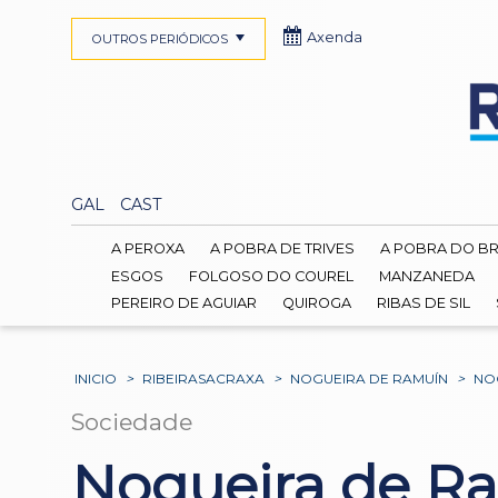
Axenda
OUTROS PERIÓDICOS
GAL
CAST
A PEROXA
A POBRA DE TRIVES
A POBRA DO B
ESGOS
FOLGOSO DO COUREL
MANZANEDA
PEREIRO DE AGUIAR
QUIROGA
RIBAS DE SIL
INICIO
>
RIBEIRASACRAXA
>
NOGUEIRA DE RAMUÍN
>
NO
Sociedade
Nogueira de Ra