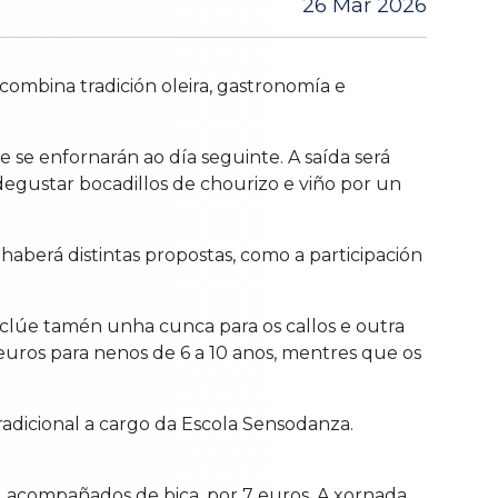
26 Mar 2026
 combina tradición oleira, gastronomía e
 se enfornarán ao día seguinte. A saída será
 degustar bocadillos de chourizo e viño por un
 haberá distintas propostas, como a participación
nclúe tamén unha cunca para os callos e outra
 euros para nenos de 6 a 10 anos, mentres que os
tradicional a cargo da Escola Sensodanza.
co, acompañados de bica, por 7 euros. A xornada