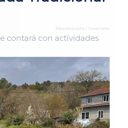
RibeiraSacraXa | OurenseXa
ue contará con actividades