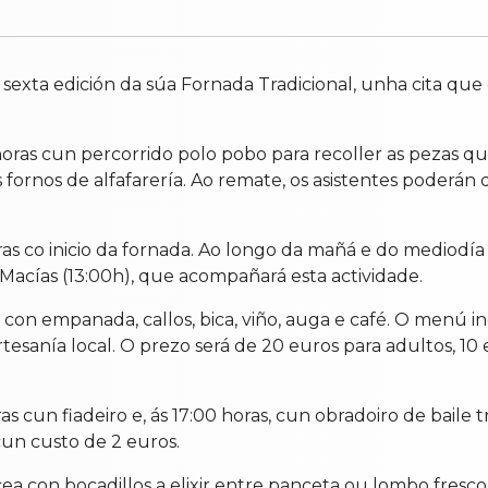
 a sexta edición da súa Fornada Tradicional, unha cita que
oras cun percorrido polo pobo para recoller as pezas que
s fornos de alfafarería. Ao remate, os asistentes poderán
oras co inicio da fornada. Ao longo da mañá e do mediodía
 Macías (13:00h), que acompañará esta actividade.
con empanada, callos, bica, viño, auga e café. O menú i
tesanía local. O prezo será de 20 euros para adultos, 10
s cun fiadeiro e, ás 17:00 horas, cun obradoiro de baile 
cun custo de 2 euros.
a cea con bocadillos a elixir entre panceta ou lombo fres