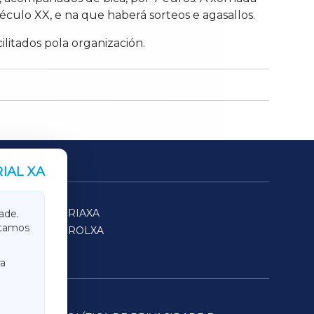
éculo XX, e na que haberá sorteos e agasallos.
cilitados pola organización.
IAL XA
SARRIAXA
ade.
itamos
FERROLXA
a