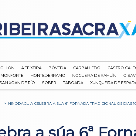
ROLLÓN
A TEIXEIRA
BÓVEDA
CARBALLEDO
CASTRO CALD
MONFORTE
MONTEDERRAMO
NOGUEIRA DE RAMUÍN
O SAV
SAN XOAN DE RÍO
SOBER
TABOADA
XUNQUEIRA DE ESPA
O
>
NINODAGUIA CELEBRA A SÚA 6ª FORNADA TRADICIONAL OS DÍAS 10 
bra a súa 6ª Forn