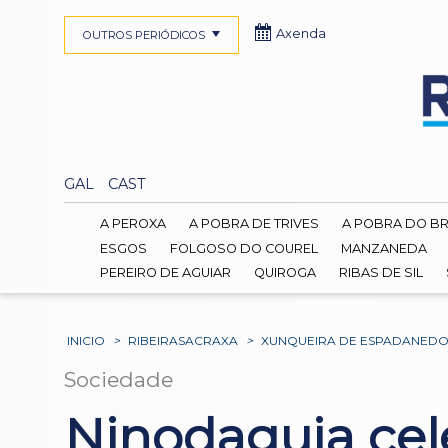
Axenda
OUTROS PERIÓDICOS
GAL
CAST
A PEROXA
A POBRA DE TRIVES
A POBRA DO B
ESGOS
FOLGOSO DO COUREL
MANZANEDA
PEREIRO DE AGUIAR
QUIROGA
RIBAS DE SIL
INICIO
>
RIBEIRASACRAXA
>
XUNQUEIRA DE ESPADANED
Sociedade
Ninodaguia cele