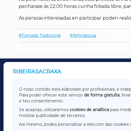
pecharase ás 22:00 horas cunha foliada libre, p
As persoas interesadas en participar poden realiza
Fornada Tradicional
Niñodaguia
RIBEIRASACRAXA
OUTROS PERIÓDICOS
GALICIAXA
LUGOX
O noso contido está elaborado por profesionais, é inde
Para poder ofrecer este servizo
de forma gratuíta
, fin
AMARIÑAXA
RIBEIR
o teu consentimento.
OURENSEXA
Se aceptas, utilizaremos
cookies de analítica
para medir
mostrar publicidade de terceiros.
Así mesmo, podes personalizar a elección das cookies 