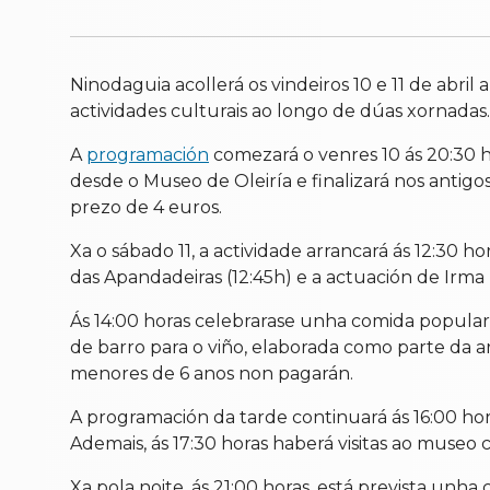
Ninodaguia acollerá os vindeiros 10 e 11 de abril
actividades culturais ao longo de dúas xornadas.
A
programación
comezará o venres 10 ás 20:30 h
desde o Museo de Oleiría e finalizará nos antigo
prezo de 4 euros.
Xa o sábado 11, a actividade arrancará ás 12:30 h
das Apandadeiras (12:45h) e a actuación de Irma
Ás 14:00 horas celebrarase unha comida popular 
de barro para o viño, elaborada como parte da ar
menores de 6 anos non pagarán.
A programación da tarde continuará ás 16:00 hora
Ademais, ás 17:30 horas haberá visitas ao museo 
Xa pola noite, ás 21:00 horas, está prevista unh