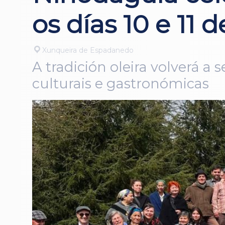
os días 10 e 11 d
Xunqueira de Espadanedo
A tradición oleira volverá a
culturais e gastronómicas