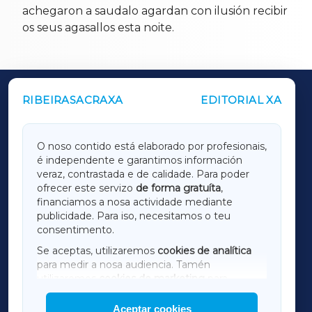
achegaron a saudalo agardan con ilusión recibir
os seus agasallos esta noite.
RIBEIRASACRAXA
EDITORIAL XA
OUTROS PERIÓDICOS
GALICIAXA
O noso contido está elaborado por profesionais,
é independente e garantimos información
LUGOXA
veraz, contrastada e de calidade. Para poder
ofrecer este servizo
de forma gratuíta
,
financiamos a nosa actividade mediante
TERRACHAXA
publicidade. Para iso, necesitamos o teu
consentimento.
SARRIAXA
Se aceptas, utilizaremos
cookies de analítica
para medir a nosa audiencia. Tamén
AMARIÑAXA
utilizaremos
cookies de marketing
para
mostrar publicidade de terceiros.
Aceptar cookies