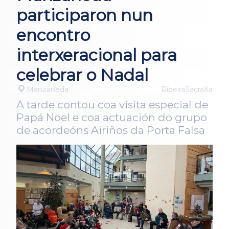
participaron nun
encontro
interxeracional para
celebrar o Nadal
Manzaneda
RibeiraSacraXa
A tarde contou coa visita especial de
Papá Noel e coa actuación do grupo
de acordeóns Airiños da Porta Falsa