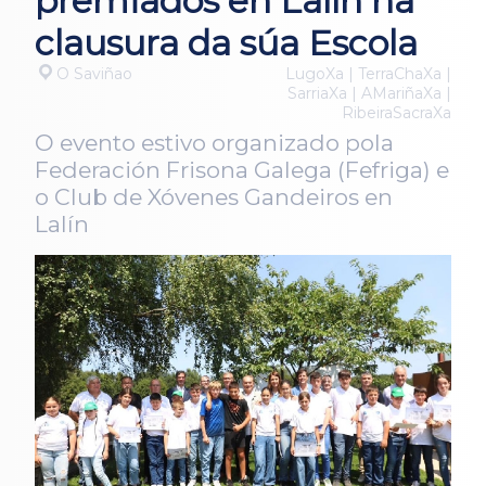
premiados en Lalín na
clausura da súa Escola
O Saviñao
LugoXa | TerraChaXa |
SarriaXa | AMariñaXa |
RibeiraSacraXa
O evento estivo organizado pola
Federación Frisona Galega (Fefriga) e
o Club de Xóvenes Gandeiros en
Lalín