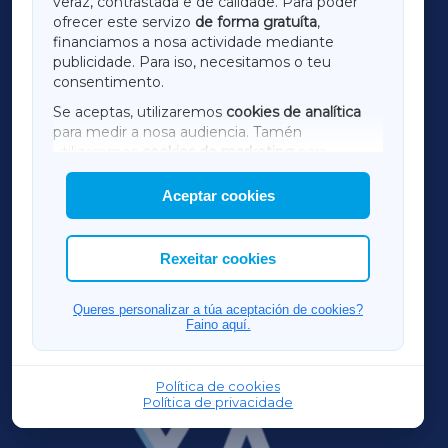
veraz, contrastada e de calidade. Para poder
ofrecer este servizo
de forma gratuíta
,
financiamos a nosa actividade mediante
TERRACHAXA
publicidade. Para iso, necesitamos o teu
consentimento.
SARRIAXA
Se aceptas, utilizaremos
cookies de analítica
para medir a nosa audiencia. Tamén
AMARIÑAXA
utilizaremos
cookies de marketing
para
mostrar publicidade de terceiros.
Aceptar cookies
RIBEIRASACRAXA
Así mesmo, podes personalizar a elección das
cookies que desexas permitir.
ACORUÑAXA
Rexeitar cookies
FERROLXA
Queres personalizar a túa aceptación de cookies?
Faino aquí.
OURENSEXA
Política de cookies
Política de privacidade