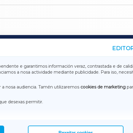
EDITOR
A
TERRACHAXA
pendente e garantimos información veraz, contrastada e de calid
anciamos a nosa actividade mediante publicidade. Para iso, neces
ASACRAXA
ACORUÑAXA
 a nosa audiencia. Tamén utilizaremos
cookies de marketing
par
que desexas permitir.
ACEBOOK
CONTACTO
NSTAGRAM
EMEROTECA
Rexeitar cookies