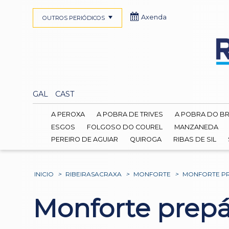
Axenda
OUTROS PERIÓDICOS
GAL
CAST
A PEROXA
A POBRA DE TRIVES
A POBRA DO B
ESGOS
FOLGOSO DO COUREL
MANZANEDA
PEREIRO DE AGUIAR
QUIROGA
RIBAS DE SIL
INICIO
>
RIBEIRASACRAXA
>
MONFORTE
>
MONFORTE PRE
Monforte prepár