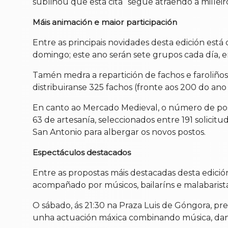
subliñou que esta cita “segue atraendo a millei
Máis animación e maior participación
Entre as principais novidades desta edición est
domingo; este ano serán sete grupos cada día, 
Tamén medra a repartición de fachos e faroliños
distribuiranse 325 fachos (fronte aos 200 do an
En canto ao Mercado Medieval, o número de post
63 de artesanía, seleccionados entre 191 solicit
San Antonio para albergar os novos postos.
Espectáculos destacados
Entre as propostas máis destacadas desta edici
acompañado por músicos, bailaríns e malabarist
O sábado, ás 21:30 na Praza Luis de Góngora, p
unha actuación máxica combinando música, danza e