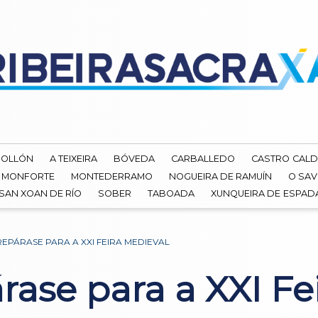
ROLLÓN
A TEIXEIRA
BÓVEDA
CARBALLEDO
CASTRO CALD
MONFORTE
MONTEDERRAMO
NOGUEIRA DE RAMUÍN
O SAV
SAN XOAN DE RÍO
SOBER
TABOADA
XUNQUEIRA DE ESPA
PÁRASE PARA A XXI FEIRA MEDIEVAL
ase para a XXI Fe