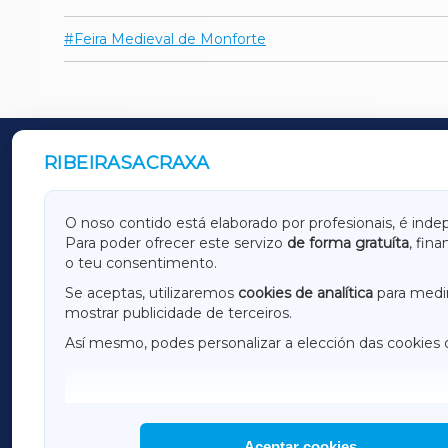
Feira Medieval de Monforte
RIBEIRASACRAXA
OUTROS PERIÓDICOS
GALICIAXA
LUGOX
O noso contido está elaborado por profesionais, é inde
Para poder ofrecer este servizo
de forma gratuíta
, fin
AMARIÑAXA
RIBEIR
o teu consentimento.
OURENSEXA
Se aceptas, utilizaremos
cookies de analítica
para medir
mostrar publicidade de terceiros.
Así mesmo, podes personalizar a elección das cookies 
F
I
H
Aceptar cookies