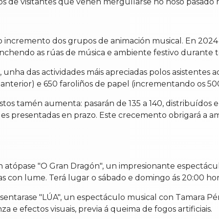
ros de visitantes que veñen mergullarse no noso pasado 
á o incremento dos grupos de animación musical. En 202
enchendo as rúas de música e ambiente festivo durante t
, unha das actividades máis apreciadas polos asistentes 
o anterior) e 650 faroliños de papel (incrementando os 5
os tamén aumenta: pasarán de 135 a 140, distribuídos e
udes presentadas en prazo. Este crecemento obrigará a amp
ón atópase "O Gran Dragón", un impresionante espectácu
as con lume. Terá lugar o sábado e domingo ás 20:00 hor
resentarase "LÚA", un espectáculo musical con Tamara P
 efectos visuais, previa á queima de fogos artificiais.