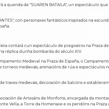
será a quenda de "SUAREN BATAILA", un espectáculo que 
NTES", con personaxes fantásticos inspirados na escurida
paña.
a Feira contará cun espectáculo de pregoeiros na Praza d
unha réplica dunha bombarda do século XIV.
Campamento Medieval na Praza de España, o Campamento I
s e torneos medievais, animacións de rúa e espectáculos 
de traxes medievais, decoración de balcóns e establecem
sociación de Artesáns de Monforte, encargada da montax
onte Vella, a Torre da Homenaxe e os pendóns na Praza 