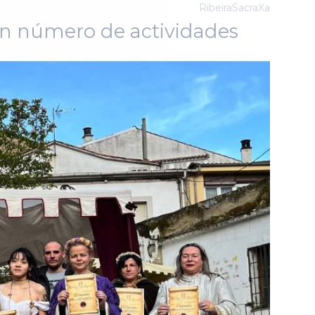
RibeiraSacraXa
gran número de actividades