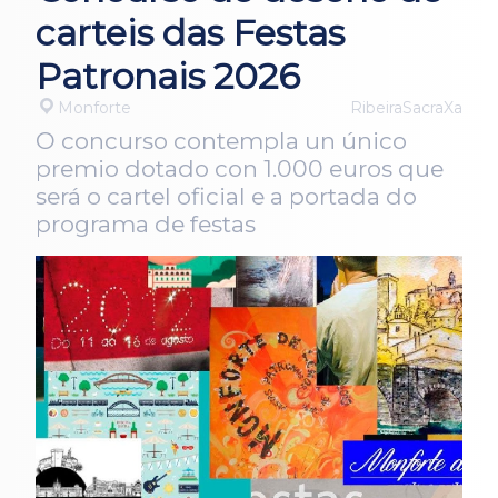
carteis das Festas
Patronais 2026
Monforte
RibeiraSacraXa
O concurso contempla un único
premio dotado con 1.000 euros que
será o cartel oficial e a portada do
programa de festas