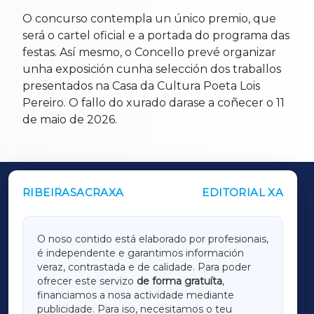
O concurso contempla un único premio, que
será o cartel oficial e a portada do programa das
festas. Así mesmo, o Concello prevé organizar
unha exposición cunha selección dos traballos
presentados na Casa da Cultura Poeta Lois
Pereiro. O fallo do xurado darase a coñecer o 11
de maio de 2026.
RIBEIRASACRAXA
EDITORIAL XA
OUTROS PERIÓDICOS
GALICIAXA
O noso contido está elaborado por profesionais,
é independente e garantimos información
LUGOXA
veraz, contrastada e de calidade. Para poder
ofrecer este servizo
de forma gratuíta
,
financiamos a nosa actividade mediante
TERRACHAXA
publicidade. Para iso, necesitamos o teu